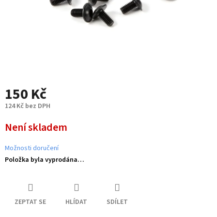
150 Kč
124 Kč bez DPH
Měrná
Není skladem
cena:
Možnosti doručení
Položka byla vyprodána…
ZEPTAT SE
HLÍDAT
SDÍLET