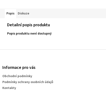
Popis
Diskuze
Detailní popis produktu
Popis produktu není dostupný
Z
á
p
a
Informace pro vás
t
Obchodní podmínky
í
Podmínky ochrany osobních údajů
Kontakty