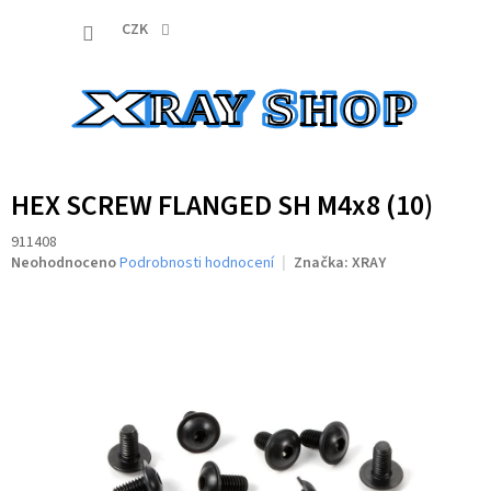
Přejít
NÁKUP
na
CZK
obsah
KOŠÍK
HEX SCREW FLANGED SH M4x8 (10)
911408
Průměrné
Neohodnoceno
Podrobnosti hodnocení
Značka:
XRAY
hodnocení
produktu
je
0,0
z
5
hvězdiček.