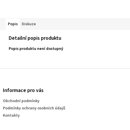
Popis
Diskuze
Detailní popis produktu
Popis produktu není dostupný
Z
á
p
a
Informace pro vás
t
Obchodní podmínky
í
Podmínky ochrany osobních údajů
Kontakty