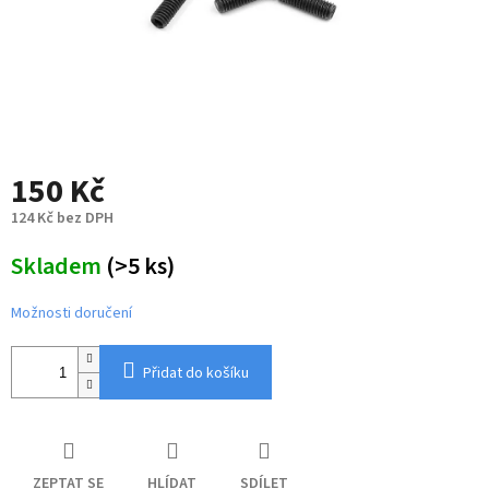
150 Kč
124 Kč bez DPH
Měrná
Skladem
(>5 ks)
cena:
Možnosti doručení
Přidat do košíku
ZEPTAT SE
HLÍDAT
SDÍLET