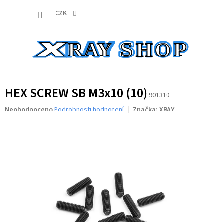
Přejít
NÁKUP
na
CZK
obsah
KOŠÍK
HEX SCREW SB M3x10 (10)
901310
Průměrné
Neohodnoceno
Podrobnosti hodnocení
Značka:
XRAY
hodnocení
produktu
je
0,0
z
5
hvězdiček.