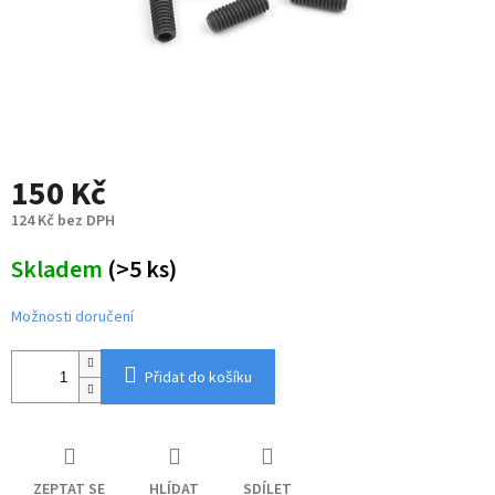
150 Kč
124 Kč bez DPH
Měrná
Skladem
(>5 ks)
cena:
Možnosti doručení
Přidat do košíku
ZEPTAT SE
HLÍDAT
SDÍLET