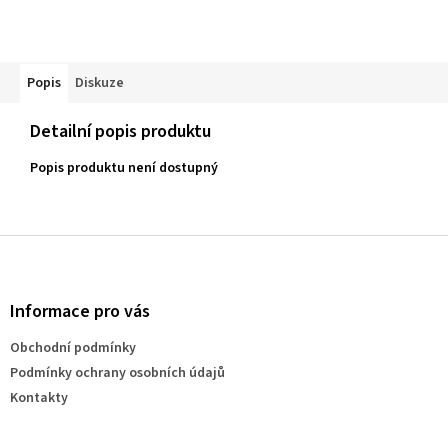
Popis
Diskuze
Detailní popis produktu
Popis produktu není dostupný
Z
á
p
a
Informace pro vás
t
Obchodní podmínky
í
Podmínky ochrany osobních údajů
Kontakty