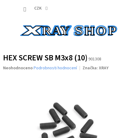
Přejít
NÁKUP
na
CZK
obsah
KOŠÍK
HEX SCREW SB M3x8 (10)
901308
Průměrné
Neohodnoceno
Podrobnosti hodnocení
Značka:
XRAY
hodnocení
produktu
je
0,0
z
5
hvězdiček.