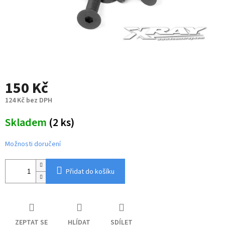
150 Kč
124 Kč bez DPH
Měrná
Skladem
(2 ks)
cena:
Možnosti doručení
Přidat do košíku
ZEPTAT SE
HLÍDAT
SDÍLET