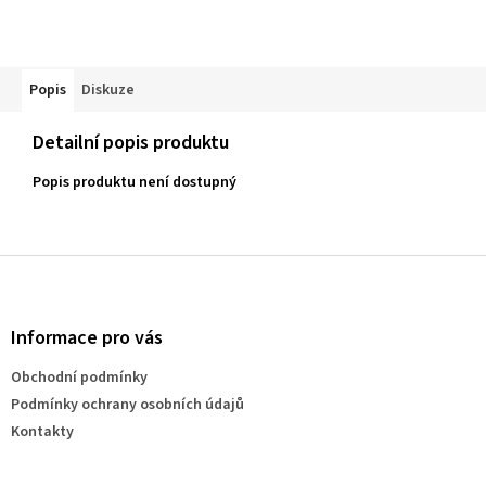
Popis
Diskuze
Detailní popis produktu
Popis produktu není dostupný
Z
á
p
a
Informace pro vás
t
Obchodní podmínky
í
Podmínky ochrany osobních údajů
Kontakty