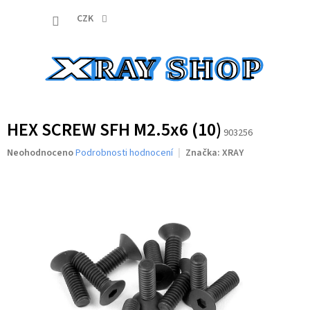
Přejít
NÁKUP
na
CZK
obsah
KOŠÍK
HEX SCREW SFH M2.5x6 (10)
903256
Průměrné
Neohodnoceno
Podrobnosti hodnocení
Značka:
XRAY
hodnocení
produktu
je
0,0
z
5
hvězdiček.