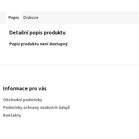
Popis
Diskuze
Detailní popis produktu
Popis produktu není dostupný
Z
á
p
a
Informace pro vás
t
Obchodní podmínky
í
Podmínky ochrany osobních údajů
Kontakty