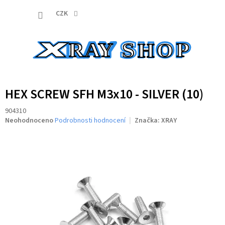
Přejít
NÁKUP
na
CZK
obsah
KOŠÍK
HEX SCREW SFH M3x10 - SILVER (10)
904310
Průměrné
Neohodnoceno
Podrobnosti hodnocení
Značka:
XRAY
hodnocení
produktu
je
0,0
z
5
hvězdiček.