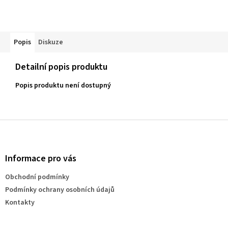
Popis
Diskuze
Detailní popis produktu
Popis produktu není dostupný
Z
á
p
a
Informace pro vás
t
Obchodní podmínky
í
Podmínky ochrany osobních údajů
Kontakty