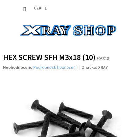
Přejít
NÁKUP
na
CZK
obsah
KOŠÍK
HEX SCREW SFH M3x18 (10)
903318
Průměrné
Neohodnoceno
Podrobnosti hodnocení
Značka:
XRAY
hodnocení
produktu
je
0,0
z
5
hvězdiček.