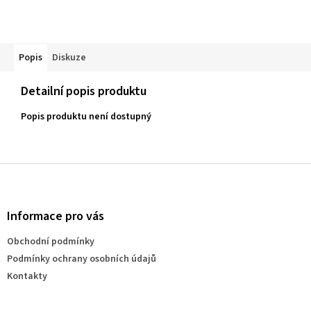
Popis
Diskuze
Detailní popis produktu
Popis produktu není dostupný
Z
á
p
a
Informace pro vás
t
Obchodní podmínky
í
Podmínky ochrany osobních údajů
Kontakty