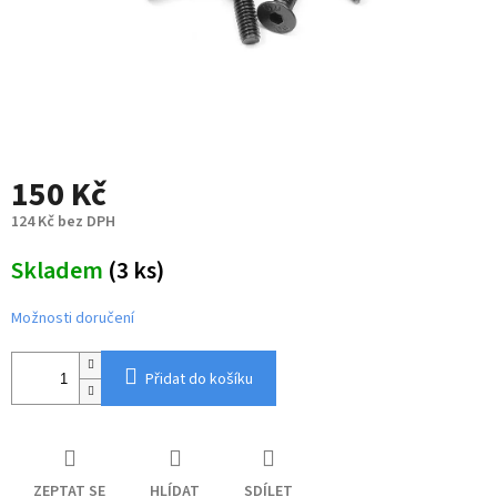
150 Kč
124 Kč bez DPH
Měrná
Skladem
(3 ks)
cena:
Možnosti doručení
Přidat do košíku
ZEPTAT SE
HLÍDAT
SDÍLET