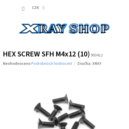
Přejít
NÁKUP
na
CZK
obsah
KOŠÍK
HEX SCREW SFH M4x12 (10)
903412
Průměrné
Neohodnoceno
Podrobnosti hodnocení
Značka:
XRAY
hodnocení
produktu
je
0,0
z
5
hvězdiček.