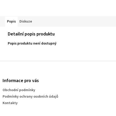
Popis
Diskuze
Detailní popis produktu
Popis produktu není dostupný
Z
á
p
a
Informace pro vás
t
Obchodní podmínky
í
Podmínky ochrany osobních údajů
Kontakty