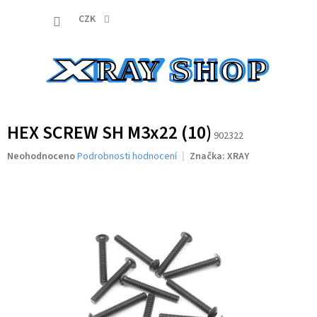
Přejít
NÁKUP
na
CZK
obsah
KOŠÍK
HEX SCREW SH M3x22 (10)
902322
Průměrné
Neohodnoceno
Podrobnosti hodnocení
Značka:
XRAY
hodnocení
produktu
je
0,0
z
5
hvězdiček.