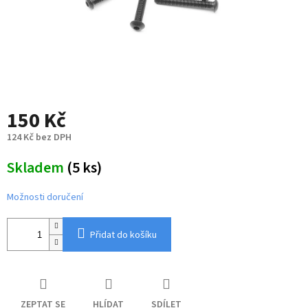
150 Kč
124 Kč bez DPH
Měrná
Skladem
(5 ks)
cena:
Možnosti doručení
Přidat do košíku
ZEPTAT SE
HLÍDAT
SDÍLET