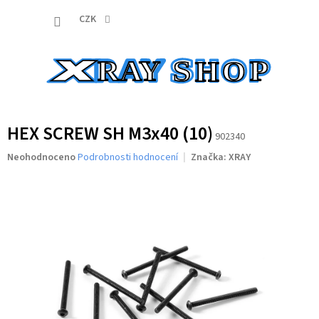
Přejít
NÁKUP
na
CZK
obsah
KOŠÍK
HEX SCREW SH M3x40 (10)
902340
Průměrné
Neohodnoceno
Podrobnosti hodnocení
Značka:
XRAY
hodnocení
produktu
je
0,0
z
5
hvězdiček.