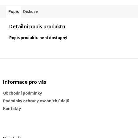
Popis
Diskuze
Detailní popis produktu
Popis produktu není dostupný
Z
á
p
a
Informace pro vás
t
Obchodní podmínky
í
Podmínky ochrany osobních údajů
Kontakty