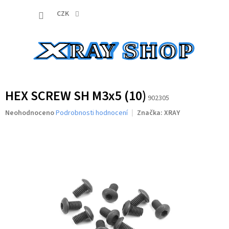
Přejít
NÁKUP
na
CZK
obsah
KOŠÍK
HEX SCREW SH M3x5 (10)
902305
Průměrné
Neohodnoceno
Podrobnosti hodnocení
Značka:
XRAY
hodnocení
produktu
je
0,0
z
5
hvězdiček.