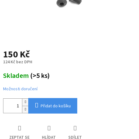
150 Kč
124 Kč bez DPH
Měrná
Skladem
(>5 ks)
cena:
Možnosti doručení
Přidat do košíku
ZEPTAT SE
HLÍDAT
SDÍLET