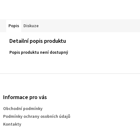
Popis
Diskuze
Detailní popis produktu
Popis produktu není dostupný
Z
á
p
a
Informace pro vás
t
Obchodní podmínky
í
Podmínky ochrany osobních údajů
Kontakty