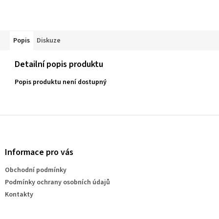
Popis
Diskuze
Detailní popis produktu
Popis produktu není dostupný
Z
á
p
a
Informace pro vás
t
Obchodní podmínky
í
Podmínky ochrany osobních údajů
Kontakty