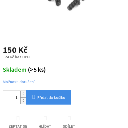
150 Kč
124 Kč bez DPH
Měrná
Skladem
(>5 ks)
cena:
Možnosti doručení
Přidat do košíku
ZEPTAT SE
HLÍDAT
SDÍLET