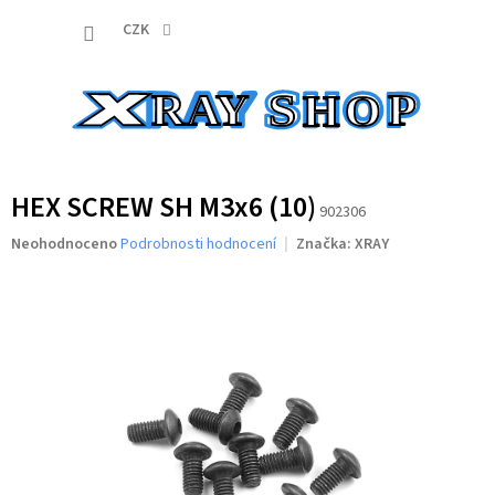
Přejít
NÁKUP
na
CZK
obsah
KOŠÍK
HEX SCREW SH M3x6 (10)
902306
Průměrné
Neohodnoceno
Podrobnosti hodnocení
Značka:
XRAY
hodnocení
produktu
je
0,0
z
5
hvězdiček.