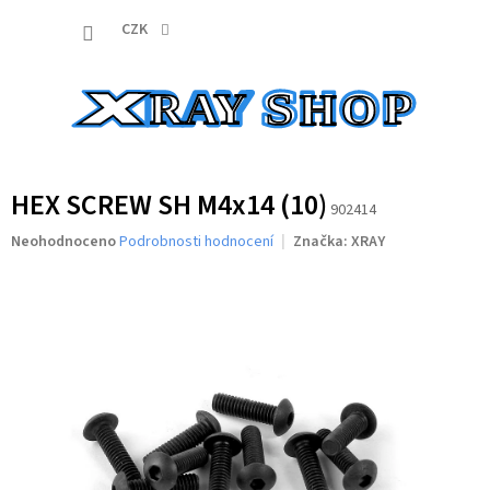
Přejít
NÁKUP
na
CZK
obsah
KOŠÍK
HEX SCREW SH M4x14 (10)
902414
Průměrné
Neohodnoceno
Podrobnosti hodnocení
Značka:
XRAY
hodnocení
produktu
je
0,0
z
5
hvězdiček.