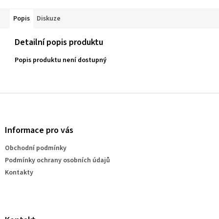
Popis
Diskuze
Detailní popis produktu
Popis produktu není dostupný
Z
á
p
a
Informace pro vás
t
Obchodní podmínky
í
Podmínky ochrany osobních údajů
Kontakty