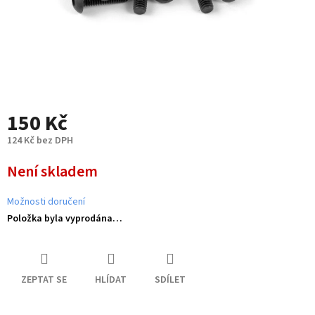
150 Kč
124 Kč bez DPH
Měrná
Není skladem
cena:
Možnosti doručení
Položka byla vyprodána…
ZEPTAT SE
HLÍDAT
SDÍLET