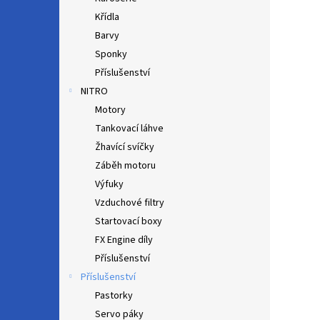
Křídla
Barvy
Sponky
Příslušenství
NITRO
Motory
Tankovací láhve
Žhavící svíčky
Záběh motoru
Výfuky
Vzduchové filtry
Startovací boxy
FX Engine díly
Příslušenství
Příslušenství
Pastorky
Servo páky