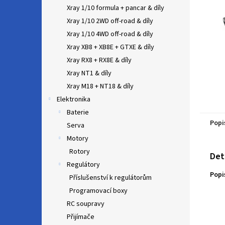
n
Xray 1/10 formula + pancar & díly
e
Xray 1/10 2WD off-road & díly
l
Xray 1/10 4WD off-road & díly
Xray XB8 + XB8E + GTXE & díly
Xray RX8 + RX8E & díly
Xray NT1 & díly
Xray M18 + NT18 & díly
Elektronika
Baterie
Popi
Serva
Motory
Rotory
Det
Regulátory
Popi
Příslušenství k regulátorům
Programovací boxy
RC soupravy
Přijímače