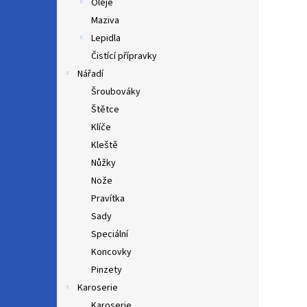
Oleje
Maziva
Lepidla
Čistící přípravky
Nářadí
Šroubováky
Štětce
Klíče
Kleště
Nůžky
Nože
Pravítka
Sady
Speciální
Koncovky
Pinzety
Karoserie
Karoserie