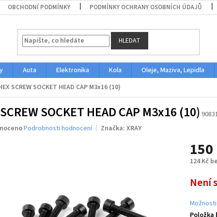
OBCHODNÍ PODMÍNKY
PODMÍNKY OCHRANY OSOBNÍCH ÚDAJŮ
HLEDAT
y
Auta
Elektronika
Kola
Oleje, Maziva, Lepidla
HEX SCREW SOCKET HEAD CAP M3x16 (10)
 SCREW SOCKET HEAD CAP M3x16 (10)
9083
né
noceno
Podrobnosti hodnocení
Značka:
XRAY
ení
150
u
124 Kč b
Měrná
Není 
cena:
ek.
Možnosti
Položka