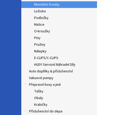
Montážní šrouby
Ložiska
Podložky
Matice
O-kroužky
Piny
Pružiny
Nálepky
E-CLIPS/C-CLIPS
HUDY Servisní Náhradní Díly
Auto doplňky & příslušenství
Vakuové pumpy
Přepravní boxy a jiné
Tašky
Obaly
Krabičky
Příslušenství do depa