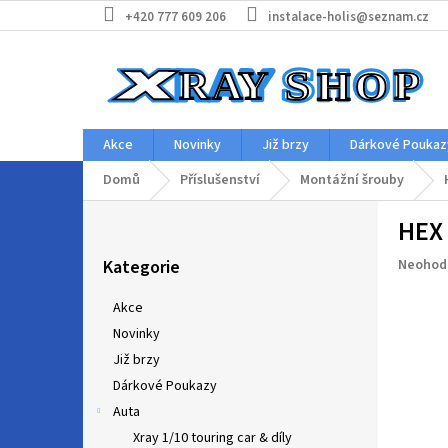
Přejít
+420 777 609 206
instalace-holis@seznam.cz
na
obsah
Akce
Novinky
Již brzy
Dárkové Poukaz
Domů
Příslušenství
Montážní šrouby
P
HEX
o
Přeskočit
s
Průměr
Kategorie
Neohod
kategorie
t
hodnoc
r
produkt
Akce
a
je
Novinky
n
0,0
z
Již brzy
n
5
í
Dárkové Poukazy
hvězdič
p
Auta
a
Xray 1/10 touring car & díly