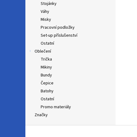
Stojánky
Váhy
Misky
Pracovní podložky
Set-up příslušenství
Ostatní
Oblečení
Trička
Mikiny
Bundy
Čepice
Batohy
Ostatní
Promo materiály
Značky
Z
á