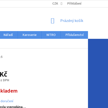
KONTAKTY
CZK
Přihlášení
NÁKUPNÍ
Prázdný košík
KOŠÍK
Nářadí
Karoserie
NITRO
Příslušenství
Auto dopl
16
 Kč
ez DPH
skladem
 doručení
 byla vyprodána…