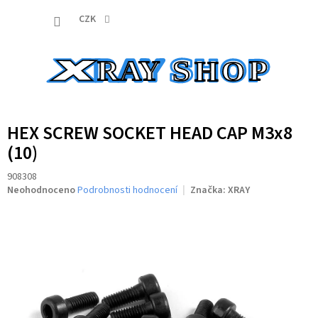
Přejít
NÁKUP
na
CZK
obsah
KOŠÍK
HEX SCREW SOCKET HEAD CAP M3x8
(10)
908308
Průměrné
Neohodnoceno
Podrobnosti hodnocení
Značka:
XRAY
hodnocení
produktu
je
0,0
z
5
hvězdiček.