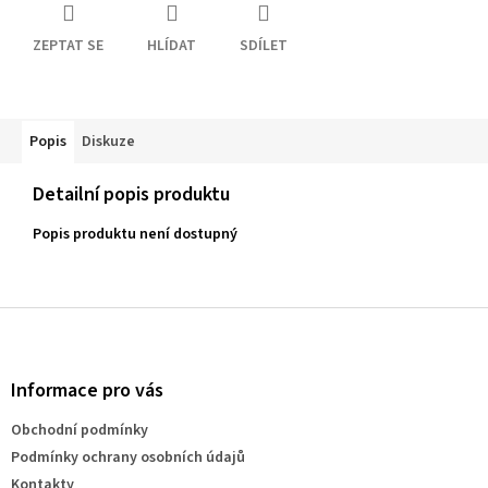
ZEPTAT SE
HLÍDAT
SDÍLET
Popis
Diskuze
Detailní popis produktu
Popis produktu není dostupný
Z
á
p
a
Informace pro vás
t
Obchodní podmínky
í
Podmínky ochrany osobních údajů
Kontakty