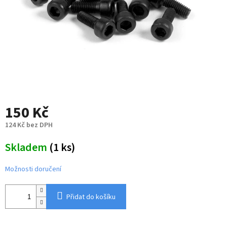
150 Kč
124 Kč bez DPH
Měrná
Skladem
(1 ks)
cena:
Možnosti doručení
Přidat do košíku