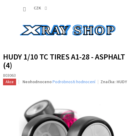
Přejít
NÁKUP
na
CZK
obsah
KOŠÍK
HUDY 1/10 TC TIRES A1-28 - ASPHALT
(4)
803063
Průměrné
Neohodnoceno
Podrobnosti hodnocení
Značka:
HUDY
Akce
hodnocení
produktu
je
0,0
z
5
hvězdiček.