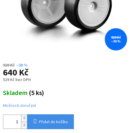
920 Kč
–30 %
920 Kč
–30 %
640 Kč
529 Kč bez DPH
Měrná
Skladem
(5 ks)
cena:
Možnosti doručení
Přidat do košíku