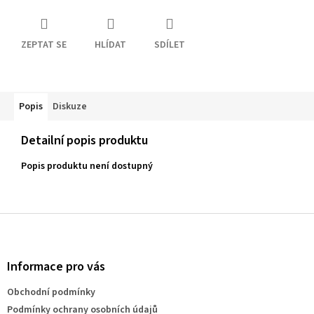
ZEPTAT SE
HLÍDAT
SDÍLET
Popis
Diskuze
Detailní popis produktu
Popis produktu není dostupný
Z
á
p
a
Informace pro vás
t
Obchodní podmínky
í
Podmínky ochrany osobních údajů