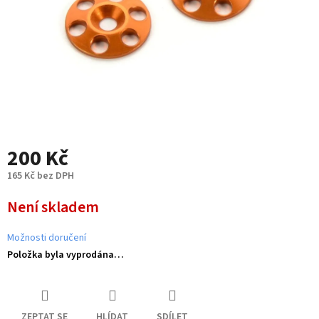
200 Kč
165 Kč bez DPH
Měrná
Není skladem
cena:
Možnosti doručení
Položka byla vyprodána…
ZEPTAT SE
HLÍDAT
SDÍLET