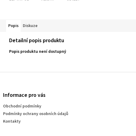
Popis
Diskuze
Detailní popis produktu
Popis produktu není dostupný
Z
á
p
a
Informace pro vás
t
Obchodní podmínky
í
Podmínky ochrany osobních údajů
Kontakty