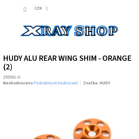
Přejít
NÁKUP
na
CZK
obsah
KOŠÍK
HUDY ALU REAR WING SHIM - ORANGE
(2)
293561-O
Průměrné
Neohodnoceno
Podrobnosti hodnocení
Značka:
HUDY
hodnocení
produktu
je
0,0
z
5
hvězdiček.