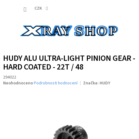
Přejít
NÁKUP
na
CZK
obsah
KOŠÍK
HUDY ALU ULTRA-LIGHT PINION GEAR -
HARD COATED - 22T / 48
294022
Průměrné
Neohodnoceno
Podrobnosti hodnocení
Značka:
HUDY
hodnocení
produktu
je
0,0
z
5
hvězdiček.