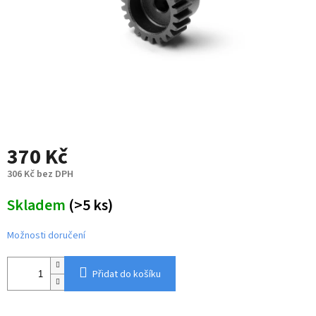
370 Kč
306 Kč bez DPH
Měrná
Skladem
(>5 ks)
cena:
Možnosti doručení
Přidat do košíku