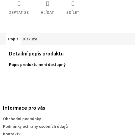
ZEPTAT SE
HLÍDAT
SDÍLET
Popis
Diskuze
Detailní popis produktu
Popis produktu není dostupný
Z
á
p
a
Informace pro vás
t
Obchodní podmínky
í
Podmínky ochrany osobních údajů
Kontakty