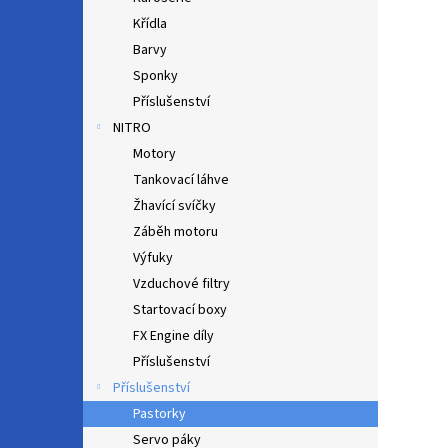
Křídla
Barvy
Sponky
Příslušenství
NITRO
Motory
Tankovací láhve
Žhavící svíčky
Záběh motoru
Výfuky
Vzduchové filtry
Startovací boxy
FX Engine díly
Příslušenství
Příslušenství
Pastorky
Servo páky