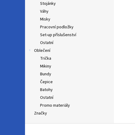
Stojánky
Váhy
Misky
Pracovní podložky
Set-up příslušenství
Ostatní
Oblečení
Trička
Mikiny
Bundy
Čepice
Batohy
Ostatní
Promo materiály
Značky
Z
á