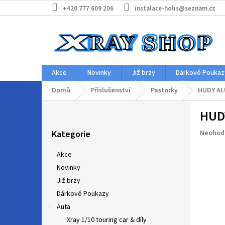
Přejít
+420 777 609 206
instalace-holis@seznam.cz
na
obsah
Akce
Novinky
Již brzy
Dárkové Poukaz
Domů
Příslušenství
Pastorky
HUDY AL
P
HUDY
o
Přeskočit
s
Průměr
Kategorie
Neohod
kategorie
t
hodnoc
r
produkt
Akce
a
je
Novinky
n
0,0
z
Již brzy
n
5
í
Dárkové Poukazy
hvězdič
p
Auta
a
Xray 1/10 touring car & díly