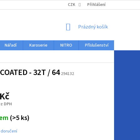
KONTAKTY
CZK
Přihlášení
NÁKUPNÍ
Prázdný košík
KOŠÍK
Nářadí
Karoserie
NITRO
Příslušenství
Auto dopl
OATED - 32T / 64
294132
 Kč
ez DPH
dem
(>5 ks)
 doručení