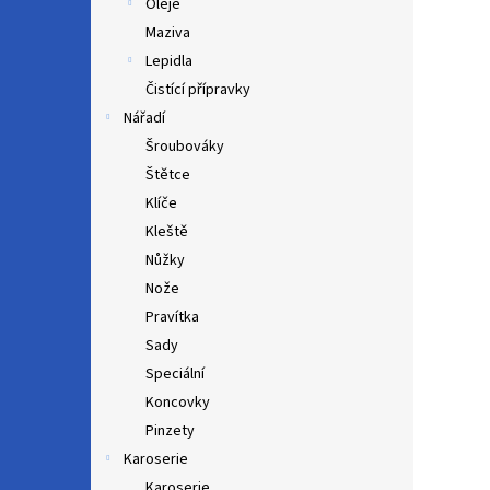
Oleje
Maziva
Lepidla
Čistící přípravky
Nářadí
Šroubováky
Štětce
Klíče
Kleště
Nůžky
Nože
Pravítka
Sady
Speciální
Koncovky
Pinzety
Karoserie
Karoserie