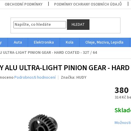
OBCHODNÍ PODMÍNKY
PODMÍNKY OCHRANY OSOBNÍCH ÚDAJŮ
HLEDAT
y
Auta
Elektronika
Kola
Oleje, Maziva, Lepidla
U ULTRA-LIGHT PINION GEAR - HARD COATED - 32T / 64
 ALU ULTRA-LIGHT PINION GEAR - HARD C
né
noceno
Podrobnosti hodnocení
Značka:
HUDY
ení
380
u
314 Kč b
Měrná
Skla
cena:
ek.
Možnosti