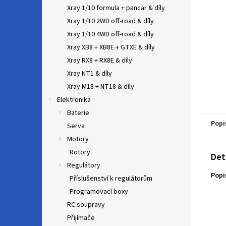
n
Xray 1/10 formula + pancar & díly
e
Xray 1/10 2WD off-road & díly
l
Xray 1/10 4WD off-road & díly
Xray XB8 + XB8E + GTXE & díly
Xray RX8 + RX8E & díly
Xray NT1 & díly
Xray M18 + NT18 & díly
Elektronika
Baterie
Popi
Serva
Motory
Rotory
Det
Regulátory
Popi
Příslušenství k regulátorům
Programovací boxy
RC soupravy
Přijímače