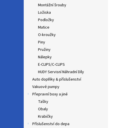
Montážní šrouby
Ložiska
Podložky
Matice
O-kroužky
Piny
Pružiny
Nálepky
E-CLIPS/C-CLIPS
HUDY Servisní Náhradní Díly
Auto doplňky & příslušenství
Vakuové pumpy
Přepravní boxy a jiné
Tašky
Obaly
Krabičky
Příslušenství do depa