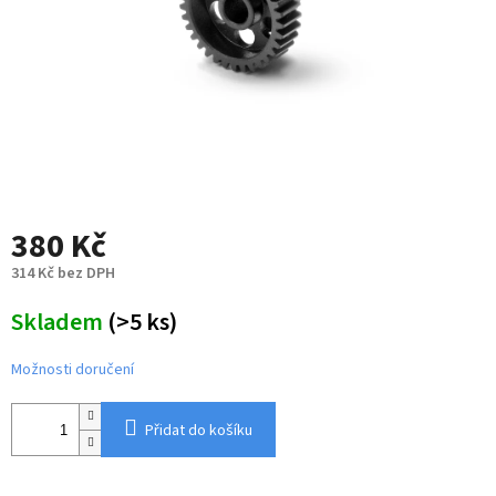
380 Kč
314 Kč bez DPH
Měrná
Skladem
(>5 ks)
cena:
Možnosti doručení
Přidat do košíku