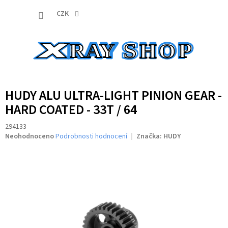
Přejít
NÁKUP
na
CZK
obsah
KOŠÍK
HUDY ALU ULTRA-LIGHT PINION GEAR -
HARD COATED - 33T / 64
294133
Průměrné
Neohodnoceno
Podrobnosti hodnocení
Značka:
HUDY
hodnocení
produktu
je
0,0
z
5
hvězdiček.