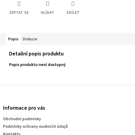
ZEPTAT SE
HLÍDAT
SDÍLET
Popis
Diskuze
Detailní popis produktu
Popis produktu není dostupný
Z
á
p
a
Informace pro vás
t
Obchodní podmínky
í
Podmínky ochrany osobních údajů
Kontakty