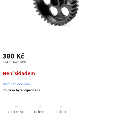
380 Kč
314 Kč bez DPH
Měrná
Není skladem
cena:
Možnosti doručení
Položka byla vyprodána…
ZEPTAT SE
HLÍDAT
SDÍLET