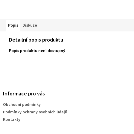
Popis
Diskuze
Detailní popis produktu
Popis produktu není dostupný
Z
á
p
a
Informace pro vás
t
Obchodní podmínky
í
Podmínky ochrany osobních údajů
Kontakty