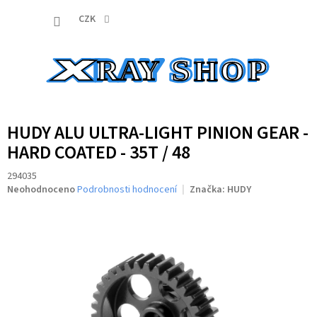
Přejít
NÁKUP
na
CZK
obsah
KOŠÍK
HUDY ALU ULTRA-LIGHT PINION GEAR -
HARD COATED - 35T / 48
294035
Průměrné
Neohodnoceno
Podrobnosti hodnocení
Značka:
HUDY
hodnocení
produktu
je
0,0
z
5
hvězdiček.