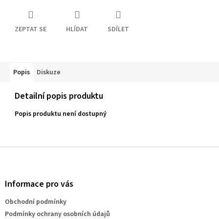
ZEPTAT SE
HLÍDAT
SDÍLET
Popis
Diskuze
Detailní popis produktu
Popis produktu není dostupný
Z
á
p
a
Informace pro vás
t
Obchodní podmínky
í
Podmínky ochrany osobních údajů