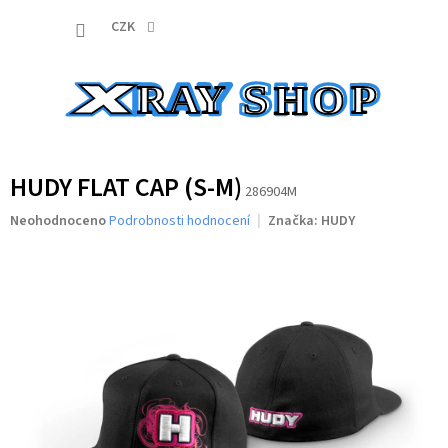
Přejít
NÁKUP
na
CZK
obsah
KOŠÍK
HUDY FLAT CAP (S-M)
286904M
Průměrné
Neohodnoceno
Podrobnosti hodnocení
Značka:
HUDY
hodnocení
produktu
je
0,0
z
5
hvězdiček.