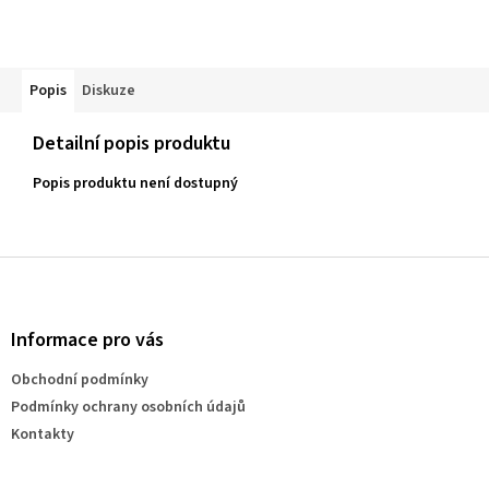
Popis
Diskuze
Detailní popis produktu
Popis produktu není dostupný
Z
á
p
a
Informace pro vás
t
Obchodní podmínky
í
Podmínky ochrany osobních údajů
Kontakty