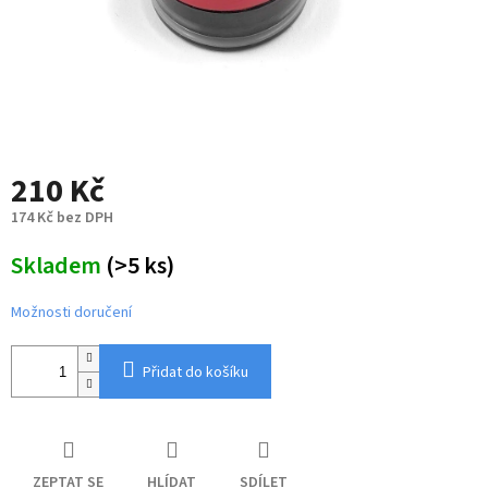
210 Kč
174 Kč bez DPH
Měrná
Skladem
(>5 ks)
cena:
Možnosti doručení
Přidat do košíku
ZEPTAT SE
HLÍDAT
SDÍLET