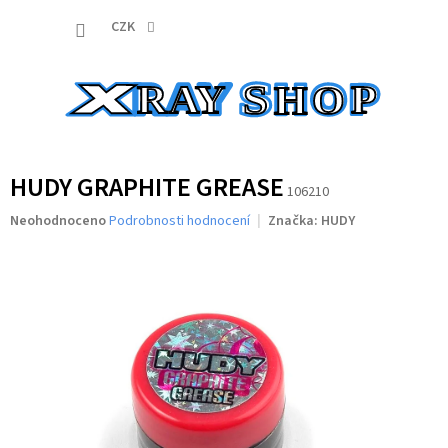
Přejít
NÁKUP
na
CZK
obsah
KOŠÍK
HUDY GRAPHITE GREASE
106210
Průměrné
Neohodnoceno
Podrobnosti hodnocení
Značka:
HUDY
hodnocení
produktu
je
0,0
z
5
hvězdiček.