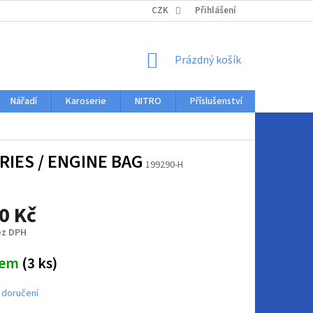
KONTAKTY
CZK
Přihlášení
NÁKUPNÍ
Prázdný košík
KOŠÍK
Nářadí
Karoserie
NITRO
Příslušenství
Auto dopl
RIES / ENGINE BAG
199290-H
0 Kč
ez DPH
dem
(3 ks)
 doručení