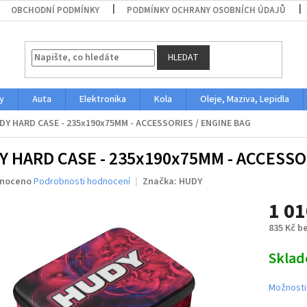
OBCHODNÍ PODMÍNKY
PODMÍNKY OCHRANY OSOBNÍCH ÚDAJŮ
HLEDAT
y
Auta
Elektronika
Kola
Oleje, Maziva, Lepidla
DY HARD CASE - 235x190x75MM - ACCESSORIES / ENGINE BAG
Y HARD CASE - 235x190x75MM - ACCESSO
né
noceno
Podrobnosti hodnocení
Značka:
HUDY
ení
1 01
u
835 Kč b
Měrná
Skla
cena:
ek.
Možnosti