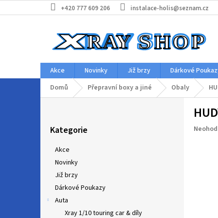
Přejít
+420 777 609 206
instalace-holis@seznam.cz
na
obsah
Akce
Novinky
Již brzy
Dárkové Poukaz
Domů
Přepravní boxy a jiné
Obaly
HU
P
HUD
o
Přeskočit
s
Průměr
Kategorie
Neohod
kategorie
t
hodnoc
r
produkt
Akce
a
je
Novinky
n
0,0
z
Již brzy
n
5
í
Dárkové Poukazy
hvězdič
p
Auta
a
Xray 1/10 touring car & díly