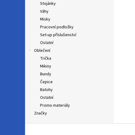
Stojánky
Váhy
Misky
Pracovní podložky
Set-up příslušenství
Ostatní
Oblečení
Trička
Mikiny
Bundy
Čepice
Batohy
Ostatní
Promo materiály
Značky
Z
á