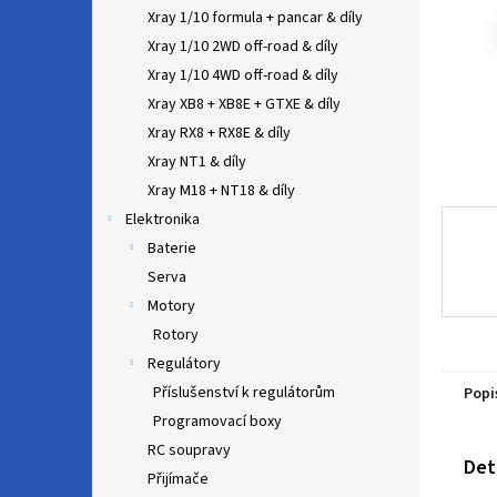
n
Xray 1/10 formula + pancar & díly
e
Xray 1/10 2WD off-road & díly
l
Xray 1/10 4WD off-road & díly
Xray XB8 + XB8E + GTXE & díly
Xray RX8 + RX8E & díly
Xray NT1 & díly
Xray M18 + NT18 & díly
Elektronika
Baterie
Serva
Motory
Rotory
Regulátory
Příslušenství k regulátorům
Popi
Programovací boxy
RC soupravy
Det
Přijímače