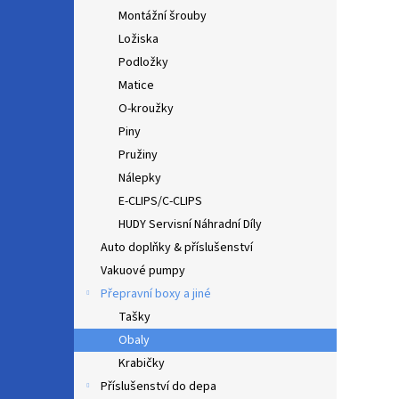
Montážní šrouby
Ložiska
Podložky
Matice
O-kroužky
Piny
Pružiny
Nálepky
E-CLIPS/C-CLIPS
HUDY Servisní Náhradní Díly
Auto doplňky & příslušenství
Vakuové pumpy
Přepravní boxy a jiné
Tašky
Obaly
Krabičky
Příslušenství do depa