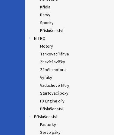
Křídla
Barvy
Sponky
Příslušenství
NITRO
Motory
Tankovací láhve
Žhavící svíčky
Záběh motoru
Výfuky
Vzduchové filtry
Startovací boxy
FX Engine díly
Příslušenství
Příslušenství
Pastorky
Servo páky