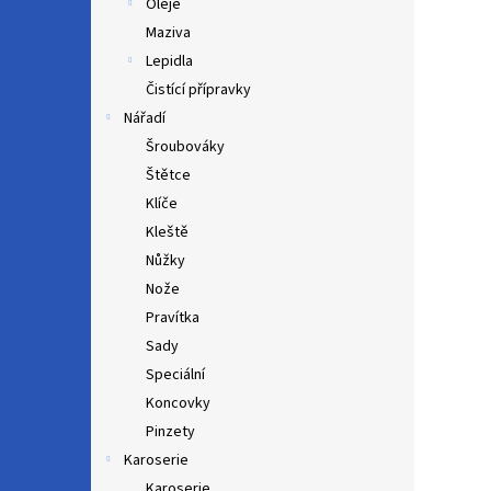
Oleje
Maziva
Lepidla
Čistící přípravky
Nářadí
Šroubováky
Štětce
Klíče
Kleště
Nůžky
Nože
Pravítka
Sady
Speciální
Koncovky
Pinzety
Karoserie
Karoserie