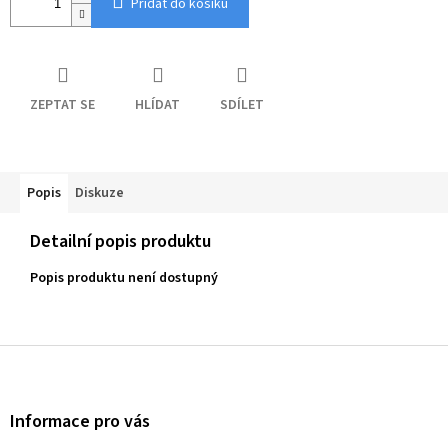
Přidat do košíku
ZEPTAT SE
HLÍDAT
SDÍLET
Popis
Diskuze
Detailní popis produktu
Popis produktu není dostupný
Z
á
p
a
Informace pro vás
t