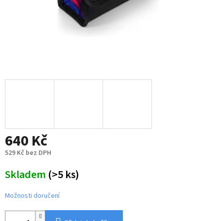
640 Kč
529 Kč bez DPH
Měrná
Skladem
(>5 ks)
cena:
Možnosti doručení