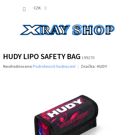
Přejít
NÁKUP
na
CZK
obsah
KOŠÍK
HUDY LIPO SAFETY BAG
199270
Průměrné
Neohodnoceno
Podrobnosti hodnocení
Značka:
HUDY
hodnocení
produktu
je
0,0
z
5
hvězdiček.