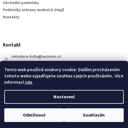
Obchodní podmínky
í
Podmínky ochrany osobních údajů
Kontakty
Kontakt
instalace-holis
@
seznam.cz
+420 777 609 206
Tento web používá soubory cookie. Dalším procházením
tohoto webu vyjadřujete souhlas s jejich používáním.. Více
informací
zde
.
Nastavení
Vytvořil Shoptet
Odmítnout
Souhlasím
Copyright 2026
XRAY SHOP
. Všechna práva vyhrazena.