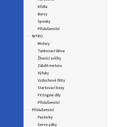
Křídla
Barvy
Sponky
Příslušenství
NITRO
Motory
Tankovací láhve
Žhavící svíčky
Záběh motoru
Výfuky
Vzduchové filtry
Startovací boxy
FX Engine díly
Příslušenství
Příslušenství
Pastorky
Servo páky