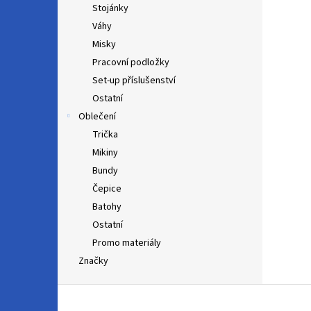
Stojánky
Váhy
Misky
Pracovní podložky
Set-up příslušenství
Ostatní
Oblečení
Trička
Mikiny
Bundy
Čepice
Batohy
Ostatní
Promo materiály
Značky
Z
á