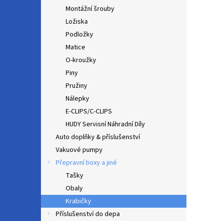
Montážní šrouby
Ložiska
Podložky
Matice
O-kroužky
Piny
Pružiny
Nálepky
E-CLIPS/C-CLIPS
HUDY Servisní Náhradní Díly
Auto doplňky & příslušenství
Vakuové pumpy
Přepravní boxy a jiné
Tašky
Obaly
Krabičky
Příslušenství do depa