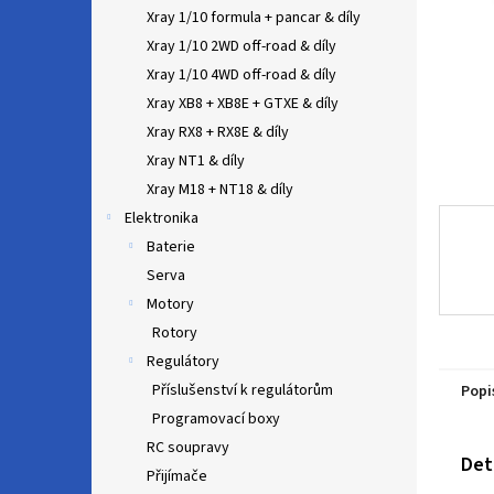
n
Xray 1/10 formula + pancar & díly
e
Xray 1/10 2WD off-road & díly
l
Xray 1/10 4WD off-road & díly
Xray XB8 + XB8E + GTXE & díly
Xray RX8 + RX8E & díly
Xray NT1 & díly
Xray M18 + NT18 & díly
Elektronika
Baterie
Serva
Motory
Rotory
Regulátory
Příslušenství k regulátorům
Popi
Programovací boxy
RC soupravy
Det
Přijímače