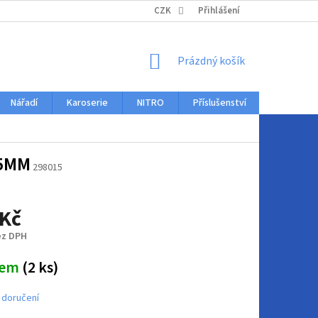
KONTAKTY
CZK
Přihlášení
NÁKUPNÍ
Prázdný košík
KOŠÍK
Nářadí
Karoserie
NITRO
Příslušenství
Auto dopl
95MM
298015
 Kč
ez DPH
dem
(2 ks)
 doručení