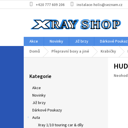
Přejít
+420 777 609 206
instalace-holis@seznam.cz
na
obsah
Akce
Novinky
Již brzy
Dárkové Poukaz
Domů
Přepravní boxy a jiné
Krabičky
P
HUDY
o
Přeskočit
s
Průměr
Kategorie
Neohod
kategorie
t
hodnoc
r
produkt
Akce
a
je
Novinky
n
0,0
z
Již brzy
n
5
í
Dárkové Poukazy
hvězdič
p
Auta
a
Xray 1/10 touring car & díly