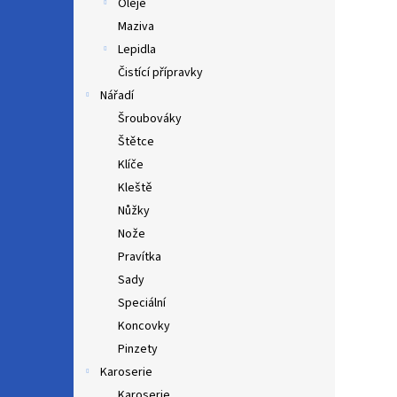
Oleje
Maziva
Lepidla
Čistící přípravky
Nářadí
Šroubováky
Štětce
Klíče
Kleště
Nůžky
Nože
Pravítka
Sady
Speciální
Koncovky
Pinzety
Karoserie
Karoserie