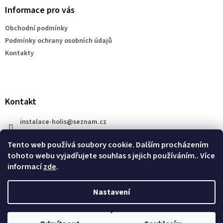
a
Informace pro vás
t
Obchodní podmínky
í
Podmínky ochrany osobních údajů
Kontakty
Kontakt
instalace-holis
@
seznam.cz
+420 777 609 206
Tento web používá soubory cookie. Dalším procházením
tohoto webu vyjadřujete souhlas s jejich používáním.. Více
informací
zde
.
Nastavení
Vytvořil Shoptet