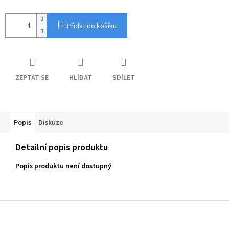
Přidat do košíku
ZEPTAT SE
HLÍDAT
SDÍLET
Popis
Diskuze
Detailní popis produktu
Popis produktu není dostupný
Z
á
p