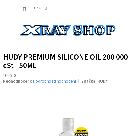
Přejít
NÁKUP
na
CZK
obsah
KOŠÍK
HUDY PREMIUM SILICONE OIL 200 000
cSt - 50ML
106620
Průměrné
Neohodnoceno
Podrobnosti hodnocení
Značka:
HUDY
hodnocení
produktu
je
0,0
z
5
hvězdiček.