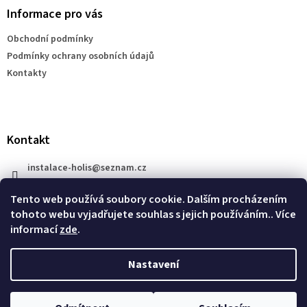
a
Informace pro vás
t
Obchodní podmínky
í
Podmínky ochrany osobních údajů
Kontakty
Kontakt
instalace-holis
@
seznam.cz
+420 777 609 206
Tento web používá soubory cookie. Dalším procházením
tohoto webu vyjadřujete souhlas s jejich používáním.. Více
informací
zde
.
Nastavení
Vytvořil Shoptet