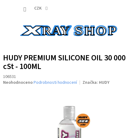
Přejít
NÁKUP
na
CZK
obsah
KOŠÍK
HUDY PREMIUM SILICONE OIL 30 000
cSt - 100ML
106531
Průměrné
Neohodnoceno
Podrobnosti hodnocení
Značka:
HUDY
hodnocení
produktu
je
0,0
z
5
hvězdiček.