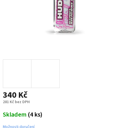
340 Kč
281 Kč bez DPH
Měrná
Skladem
(4 ks)
cena:
Možnosti doručení