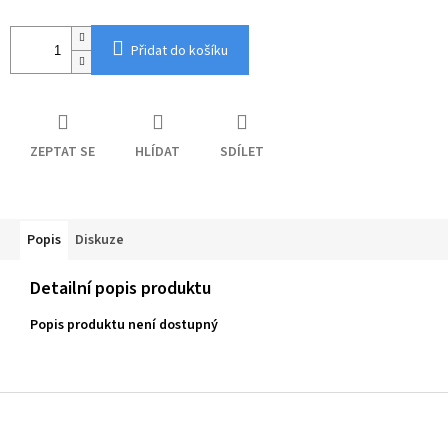
Přidat do košíku
ZEPTAT SE
HLÍDAT
SDÍLET
Popis
Diskuze
Detailní popis produktu
Popis produktu není dostupný
Z
á
p