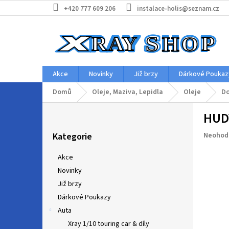
Přejít
+420 777 609 206
instalace-holis@seznam.cz
na
obsah
Akce
Novinky
Již brzy
Dárkové Poukaz
Domů
Oleje, Maziva, Lepidla
Oleje
Do
P
HUDY
o
Přeskočit
s
Průměr
Kategorie
Neohod
kategorie
t
hodnoc
r
produkt
Akce
a
je
Novinky
n
0,0
z
Již brzy
n
5
í
Dárkové Poukazy
hvězdič
p
Auta
a
Xray 1/10 touring car & díly