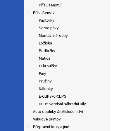
Příslušenství
Příslušenství
Pastorky
Servo páky
Montážní šrouby
Ložiska
Podložky
Matice
O-kroužky
Piny
Pružiny
Nálepky
E-CLIPS/C-CLIPS
HUDY Servisní Náhradní Díly
Auto doplňky & příslušenství
Vakuové pumpy
Přepravní boxy a jiné