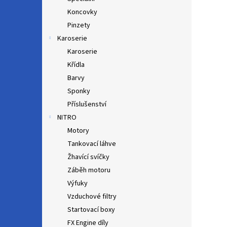
Koncovky
Pinzety
Karoserie
Karoserie
Křídla
Barvy
Sponky
Příslušenství
NITRO
Motory
Tankovací láhve
Žhavící svíčky
Záběh motoru
Výfuky
Vzduchové filtry
Startovací boxy
FX Engine díly