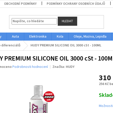
OBCHODNÍ PODMÍNKY
PODMÍNKY OCHRANY OSOBNÍCH ÚDAJŮ
HLEDAT
y
Auta
Elektronika
Kola
Oleje, Maziva, Lepidla
 diferenciálů
HUDY PREMIUM SILICONE OIL 3000 cSt - 100ML
 PREMIUM SILICONE OIL 3000 cSt - 100M
né
noceno
Podrobnosti hodnocení
Značka:
HUDY
ení
310
u
256 Kč b
Měrná
Skla
cena:
ek.
Možnosti