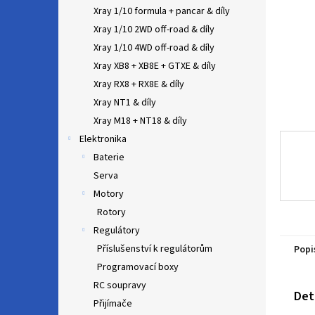
n
Xray 1/10 formula + pancar & díly
e
Xray 1/10 2WD off-road & díly
l
Xray 1/10 4WD off-road & díly
Xray XB8 + XB8E + GTXE & díly
Xray RX8 + RX8E & díly
Xray NT1 & díly
Xray M18 + NT18 & díly
Elektronika
Baterie
Serva
Motory
Rotory
Regulátory
Příslušenství k regulátorům
Popi
Programovací boxy
RC soupravy
Det
Přijímače