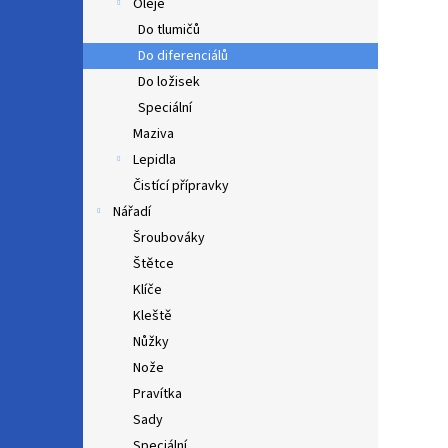
Oleje
Do tlumičů
Do diferenciálů
Do ložisek
Speciální
Maziva
Lepidla
Čistící přípravky
Nářadí
Šroubováky
Štětce
Klíče
Kleště
Nůžky
Nože
Pravítka
Sady
Speciální