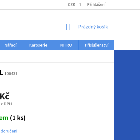
KONTAKTY
CZK
Přihlášení
NÁKUPNÍ
Prázdný košík
KOŠÍK
Nářadí
Karoserie
NITRO
Příslušenství
Auto dopl
L
106431
 Kč
ez DPH
dem
(1 ks)
 doručení