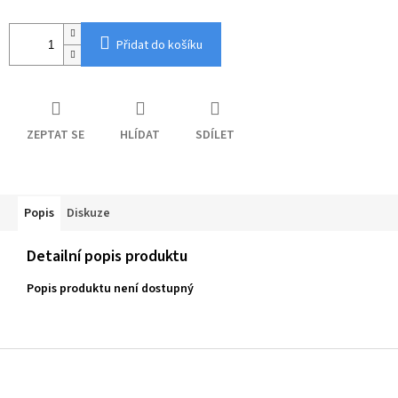
Přidat do košíku
ZEPTAT SE
HLÍDAT
SDÍLET
Popis
Diskuze
Detailní popis produktu
Popis produktu není dostupný
Z
á
p