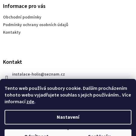
a
Informace pro vás
t
Obchodní podmínky
í
Podmínky ochrany osobních údajů
Kontakty
Kontakt
instalace-holis
@
seznam.cz
+420 777 609 206
Tento web používá soubory cookie. Dalším procházením
tohoto webu vyjadřujete souhlas s jejich používáním.. Více
informací
zde
.
Nastavení
Vytvořil Shoptet