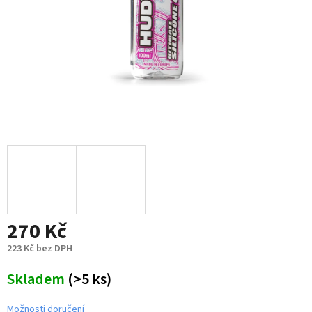
270 Kč
223 Kč bez DPH
Měrná
Skladem
(>5 ks)
cena:
Možnosti doručení