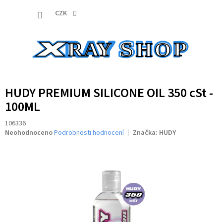
Přejít
NÁKUP
na
CZK
obsah
KOŠÍK
HUDY PREMIUM SILICONE OIL 350 cSt -
100ML
106336
Průměrné
Neohodnoceno
Podrobnosti hodnocení
Značka:
HUDY
hodnocení
produktu
je
0,0
z
5
hvězdiček.