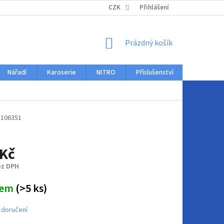
KONTAKTY
CZK
Přihlášení
NÁKUPNÍ
Prázdný košík
KOŠÍK
Nářadí
Karoserie
NITRO
Příslušenství
Auto dopl
106351
 Kč
ez DPH
dem
(>5 ks)
 doručení