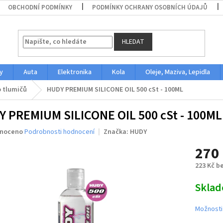
OBCHODNÍ PODMÍNKY
PODMÍNKY OCHRANY OSOBNÍCH ÚDAJŮ
HLEDAT
y
Auta
Elektronika
Kola
Oleje, Maziva, Lepidla
 tlumičů
HUDY PREMIUM SILICONE OIL 500 cSt - 100ML
 PREMIUM SILICONE OIL 500 cSt - 100ML
né
noceno
Podrobnosti hodnocení
Značka:
HUDY
ení
270
u
223 Kč b
Měrná
Skla
cena:
ek.
Možnosti