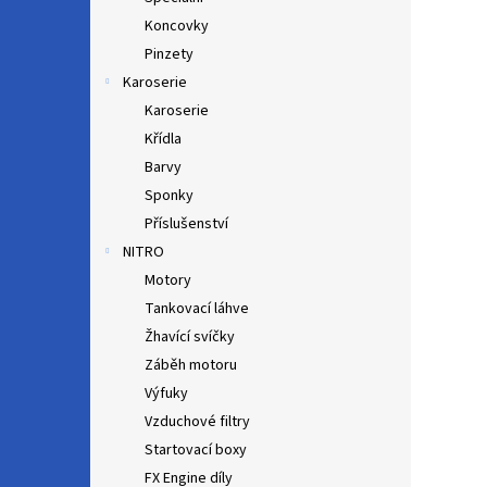
Koncovky
Pinzety
Karoserie
Karoserie
Křídla
Barvy
Sponky
Příslušenství
NITRO
Motory
Tankovací láhve
Žhavící svíčky
Záběh motoru
Výfuky
Vzduchové filtry
Startovací boxy
FX Engine díly