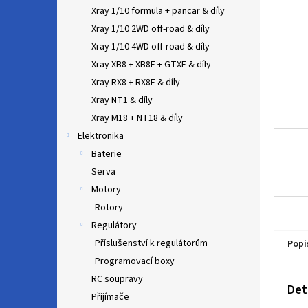
n
Xray 1/10 formula + pancar & díly
e
Xray 1/10 2WD off-road & díly
l
Xray 1/10 4WD off-road & díly
Xray XB8 + XB8E + GTXE & díly
Xray RX8 + RX8E & díly
Xray NT1 & díly
Xray M18 + NT18 & díly
Elektronika
Baterie
Serva
Motory
Rotory
Regulátory
Příslušenství k regulátorům
Popi
Programovací boxy
RC soupravy
Det
Přijímače