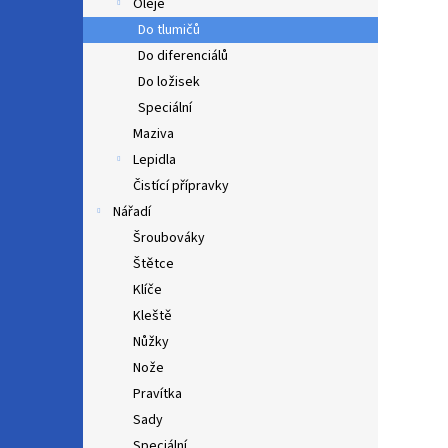
Oleje
Do tlumičů
Do diferenciálů
Do ložisek
Speciální
Maziva
Lepidla
Čistící přípravky
Nářadí
Šroubováky
Štětce
Klíče
Kleště
Nůžky
Nože
Pravítka
Sady
Speciální