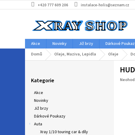
Přejít
+420 777 609 206
instalace-holis@seznam.cz
na
obsah
Akce
Novinky
Již brzy
Dárkové Poukaz
Domů
Oleje, Maziva, Lepidla
Oleje
Do
P
HUDY
o
Přeskočit
s
Průměr
Kategorie
Neohod
kategorie
t
hodnoc
r
produkt
Akce
a
je
Novinky
n
0,0
z
Již brzy
n
5
í
Dárkové Poukazy
hvězdič
p
Auta
a
Xray 1/10 touring car & díly