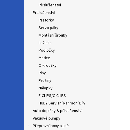
Příslušenství
Příslušenství
Pastorky
Servo páky
Montážní šrouby
Ložiska
Podložky
Matice
O-kroužky
Piny
Pružiny
Nálepky
E-CLIPS/C-CLIPS
HUDY Servisní Náhradní Díly
Auto doplňky & příslušenství
Vakuové pumpy
Přepravní boxy a jiné