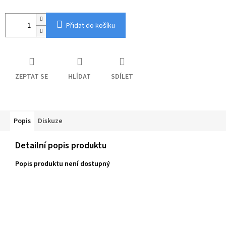
Přidat do košíku
ZEPTAT SE
HLÍDAT
SDÍLET
Popis
Diskuze
Detailní popis produktu
Popis produktu není dostupný
Z
á
p