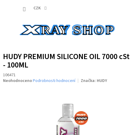
Přejít
NÁKUP
na
CZK
obsah
KOŠÍK
HUDY PREMIUM SILICONE OIL 7000 cSt
- 100ML
106471
Průměrné
Neohodnoceno
Podrobnosti hodnocení
Značka:
HUDY
hodnocení
produktu
je
0,0
z
5
hvězdiček.