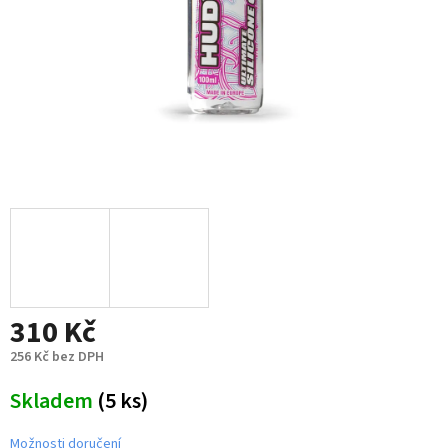
310 Kč
256 Kč bez DPH
Měrná
Skladem
(5 ks)
cena:
Možnosti doručení