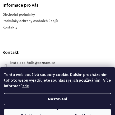
a
Informace pro vás
t
Obchodní podmínky
í
Podmínky ochrany osobních údajů
Kontakty
Kontakt
instalace-holis
@
seznam.cz
+420 777 609 206
Tento web používá soubory cookie. Dalším procházením
tohoto webu vyjadřujete souhlas s jejich používáním.. Více
informací
zde
.
Nastavení
Vytvořil Shoptet