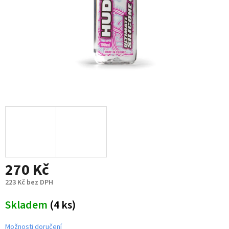
270 Kč
223 Kč bez DPH
Měrná
Skladem
(4 ks)
cena:
Možnosti doručení