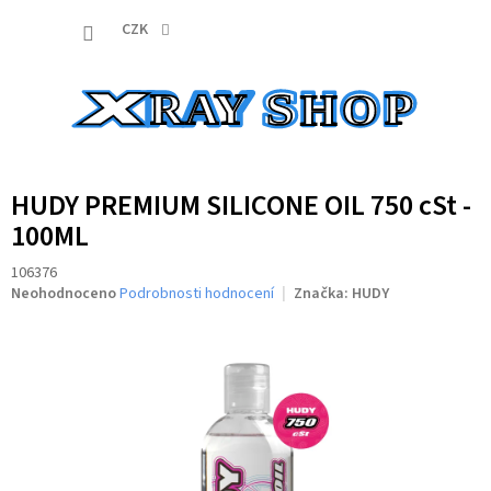
Přejít
NÁKUP
na
CZK
obsah
KOŠÍK
HUDY PREMIUM SILICONE OIL 750 cSt -
100ML
106376
Průměrné
Neohodnoceno
Podrobnosti hodnocení
Značka:
HUDY
hodnocení
produktu
je
0,0
z
5
hvězdiček.