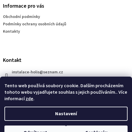
a
Informace pro vás
t
Obchodní podmínky
í
Podmínky ochrany osobních údajů
Kontakty
Kontakt
instalace-holis
@
seznam.cz
+420 777 609 206
Tento web používá soubory cookie. Dalším procházením
tohoto webu vyjadřujete souhlas s jejich používáním.. Více
informací
zde
.
Nastavení
Vytvořil Shoptet