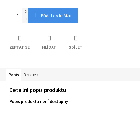
Přidat do košíku
ZEPTAT SE
HLÍDAT
SDÍLET
Popis
Diskuze
Detailní popis produktu
Popis produktu není dostupný
Z
á
p