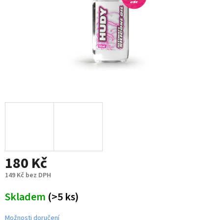
180 Kč
149 Kč bez DPH
Měrná
Skladem
(>5 ks)
cena:
Možnosti doručení