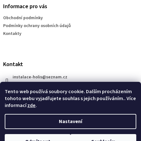
a
Informace pro vás
t
Obchodní podmínky
í
Podmínky ochrany osobních údajů
Kontakty
Kontakt
instalace-holis
@
seznam.cz
+420 777 609 206
Tento web používá soubory cookie. Dalším procházením
tohoto webu vyjadřujete souhlas s jejich používáním.. Více
informací
zde
.
Nastavení
Vytvořil Shoptet