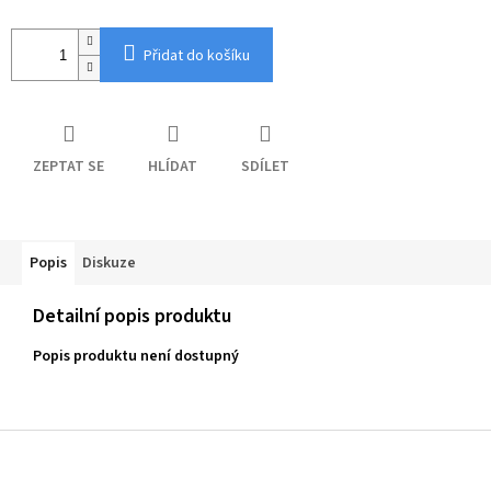
Přidat do košíku
ZEPTAT SE
HLÍDAT
SDÍLET
Popis
Diskuze
Detailní popis produktu
Popis produktu není dostupný
Z
á
p