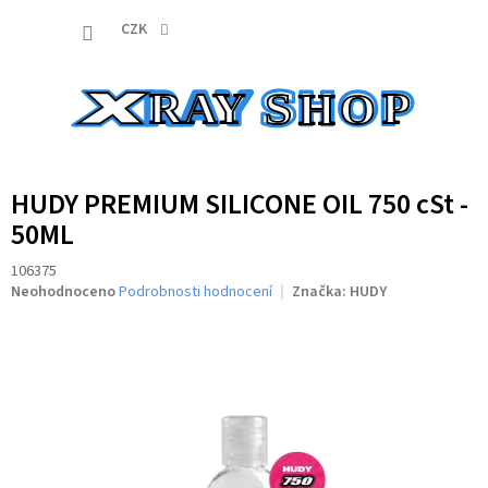
Přejít
NÁKUP
na
CZK
obsah
KOŠÍK
HUDY PREMIUM SILICONE OIL 750 cSt -
50ML
106375
Průměrné
Neohodnoceno
Podrobnosti hodnocení
Značka:
HUDY
hodnocení
produktu
je
0,0
z
5
hvězdiček.