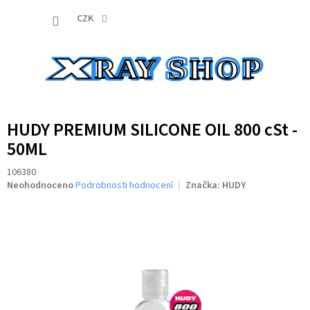
Přejít
NÁKUP
na
CZK
obsah
KOŠÍK
HUDY PREMIUM SILICONE OIL 800 cSt -
50ML
106380
Průměrné
Neohodnoceno
Podrobnosti hodnocení
Značka:
HUDY
hodnocení
produktu
je
0,0
z
5
hvězdiček.