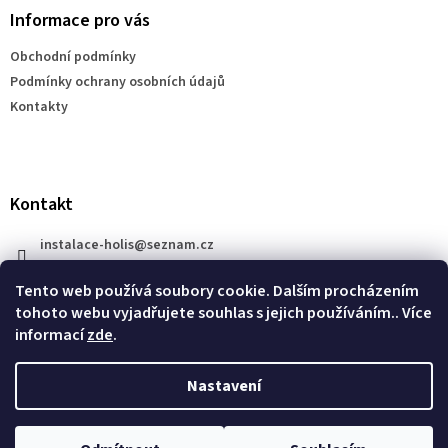
a
Informace pro vás
t
Obchodní podmínky
í
Podmínky ochrany osobních údajů
Kontakty
Kontakt
instalace-holis
@
seznam.cz
+420 777 609 206
Tento web používá soubory cookie. Dalším procházením
tohoto webu vyjadřujete souhlas s jejich používáním.. Více
informací
zde
.
Nastavení
Vytvořil Shoptet