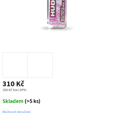
310 Kč
256 Kč bez DPH
Měrná
Skladem
(>5 ks)
cena:
Možnosti doručení