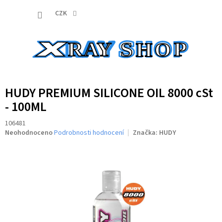
Přejít
NÁKUP
na
CZK
obsah
KOŠÍK
HUDY PREMIUM SILICONE OIL 8000 cSt
- 100ML
106481
Průměrné
Neohodnoceno
Podrobnosti hodnocení
Značka:
HUDY
hodnocení
produktu
je
0,0
z
5
hvězdiček.