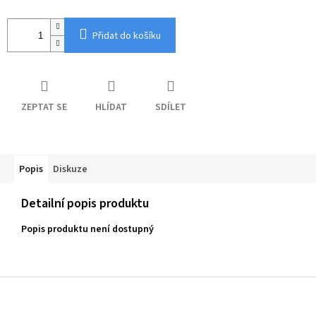
Přidat do košíku
ZEPTAT SE
HLÍDAT
SDÍLET
Popis
Diskuze
Detailní popis produktu
Popis produktu není dostupný
Z
á
p