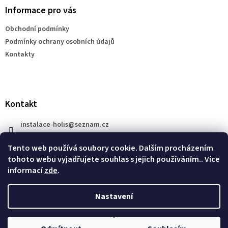
a
Informace pro vás
t
Obchodní podmínky
í
Podmínky ochrany osobních údajů
Kontakty
Kontakt
instalace-holis
@
seznam.cz
+420 777 609 206
Tento web používá soubory cookie. Dalším procházením
tohoto webu vyjadřujete souhlas s jejich používáním.. Více
informací
zde
.
Nastavení
Vytvořil Shoptet