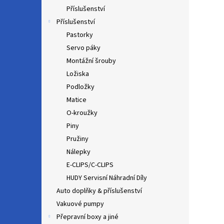
Příslušenství
Příslušenství
Pastorky
Servo páky
Montážní šrouby
Ložiska
Podložky
Matice
O-kroužky
Piny
Pružiny
Nálepky
E-CLIPS/C-CLIPS
HUDY Servisní Náhradní Díly
Auto doplňky & příslušenství
Vakuové pumpy
Přepravní boxy a jiné