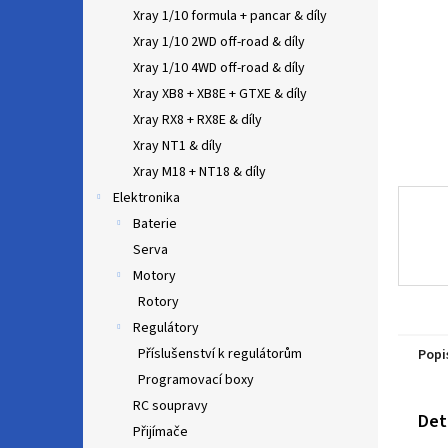
n
Xray 1/10 formula + pancar & díly
e
Xray 1/10 2WD off-road & díly
l
Xray 1/10 4WD off-road & díly
Xray XB8 + XB8E + GTXE & díly
Xray RX8 + RX8E & díly
Xray NT1 & díly
Xray M18 + NT18 & díly
Elektronika
Baterie
Serva
Motory
Rotory
Regulátory
Příslušenství k regulátorům
Popi
Programovací boxy
RC soupravy
Det
Přijímače