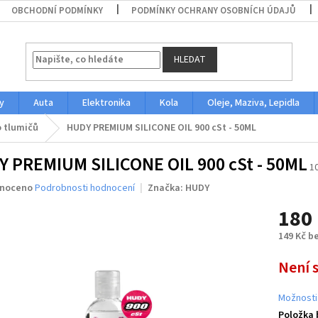
OBCHODNÍ PODMÍNKY
PODMÍNKY OCHRANY OSOBNÍCH ÚDAJŮ
HLEDAT
y
Auta
Elektronika
Kola
Oleje, Maziva, Lepidla
 tlumičů
HUDY PREMIUM SILICONE OIL 900 cSt - 50ML
 PREMIUM SILICONE OIL 900 cSt - 50ML
1
né
noceno
Podrobnosti hodnocení
Značka:
HUDY
ení
180
u
149 Kč b
Měrná
Není 
cena:
ek.
Možnosti
Položka