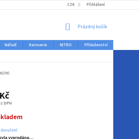
KONTAKTY
CZK
Přihlášení
NÁKUPNÍ
Prázdný košík
KOŠÍK
Nářadí
Karoserie
NITRO
Příslušenství
Auto dopl
06390
 Kč
ez DPH
skladem
 doručení
 byla vyprodána…