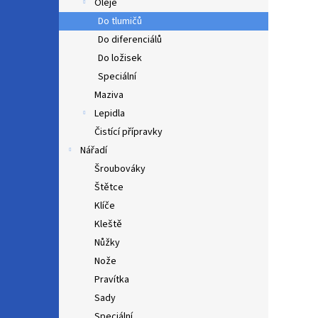
Oleje
Do tlumičů
Do diferenciálů
Do ložisek
Speciální
Maziva
Lepidla
Čistící přípravky
Nářadí
Šroubováky
Štětce
Klíče
Kleště
Nůžky
Nože
Pravítka
Sady
Speciální