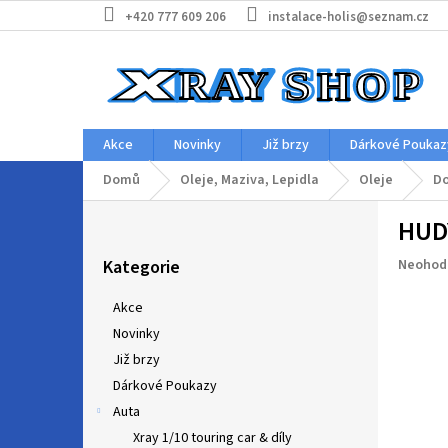
Přejít
+420 777 609 206
instalace-holis@seznam.cz
na
obsah
Akce
Novinky
Již brzy
Dárkové Poukaz
Domů
Oleje, Maziva, Lepidla
Oleje
Do
P
HUDY
o
Přeskočit
s
Průměr
Kategorie
Neohod
kategorie
t
hodnoc
r
produkt
Akce
a
je
Novinky
n
0,0
z
Již brzy
n
5
í
Dárkové Poukazy
hvězdič
p
Auta
a
Xray 1/10 touring car & díly