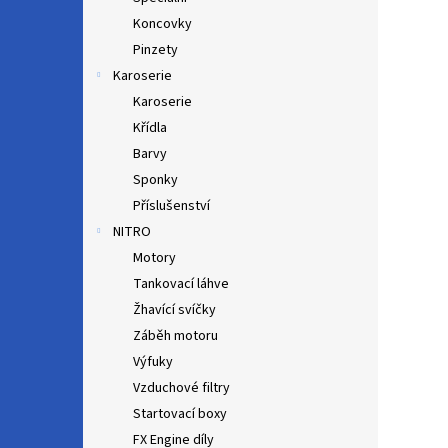
Koncovky
Pinzety
Karoserie
Karoserie
Křídla
Barvy
Sponky
Příslušenství
NITRO
Motory
Tankovací láhve
Žhavící svíčky
Záběh motoru
Výfuky
Vzduchové filtry
Startovací boxy
FX Engine díly