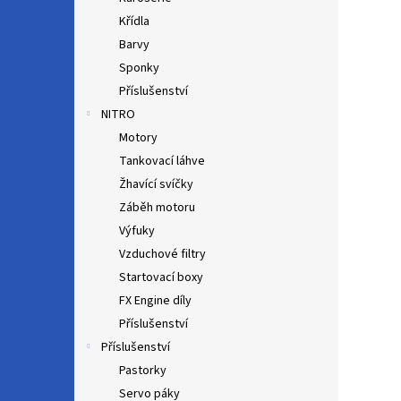
Křídla
Barvy
Sponky
Příslušenství
NITRO
Motory
Tankovací láhve
Žhavící svíčky
Záběh motoru
Výfuky
Vzduchové filtry
Startovací boxy
FX Engine díly
Příslušenství
Příslušenství
Pastorky
Servo páky