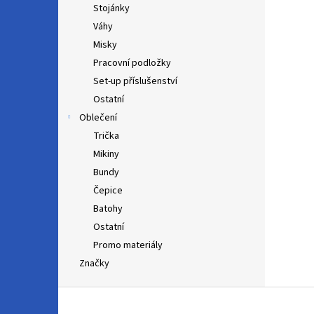
Stojánky
Váhy
Misky
Pracovní podložky
Set-up příslušenství
Ostatní
Oblečení
Trička
Mikiny
Bundy
Čepice
Batohy
Ostatní
Promo materiály
Značky
Z
á