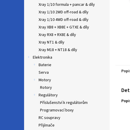
n
Xray 1/10 formula + pancar & díly
e
Xray 1/10 2WD off-road & díly
l
Xray 1/10 4WD off-road & díly
Xray XB8 + XB8E + GTXE & díly
Xray RX8 + RX8E & díly
Xray NT1 & díly
Xray M18 + NT18 & díly
Elektronika
Baterie
Popi
Serva
Motory
Rotory
Det
Regulátory
Popi
Příslušenství k regulátorům
Programovací boxy
RC soupravy
Přijímače