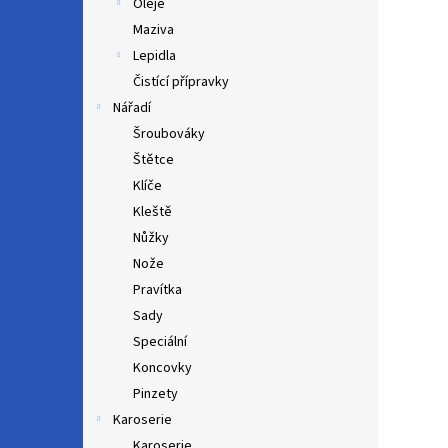
Oleje
Maziva
Lepidla
Čistící přípravky
Nářadí
Šroubováky
Štětce
Klíče
Kleště
Nůžky
Nože
Pravítka
Sady
Speciální
Koncovky
Pinzety
Karoserie
Karoserie