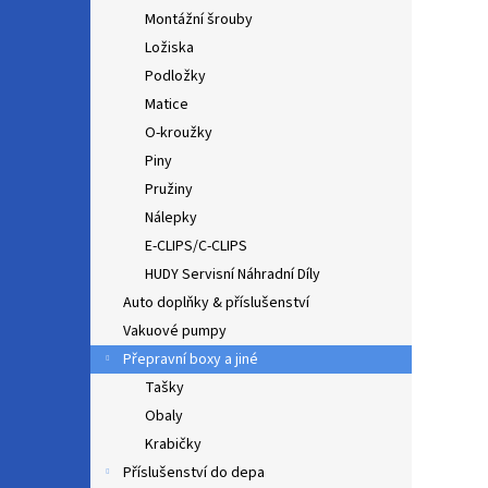
Montážní šrouby
Ložiska
Podložky
Matice
O-kroužky
Piny
Pružiny
Nálepky
E-CLIPS/C-CLIPS
HUDY Servisní Náhradní Díly
Auto doplňky & příslušenství
Vakuové pumpy
Přepravní boxy a jiné
Tašky
Obaly
Krabičky
Příslušenství do depa