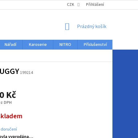
KONTAKTY
CZK
Přihlášení
NÁKUPNÍ
Prázdný košík
KOŠÍK
Nářadí
Karoserie
NITRO
Příslušenství
Auto dopl
RUGGY
199214
0 Kč
ez DPH
skladem
 doručení
 byla vyprodána…