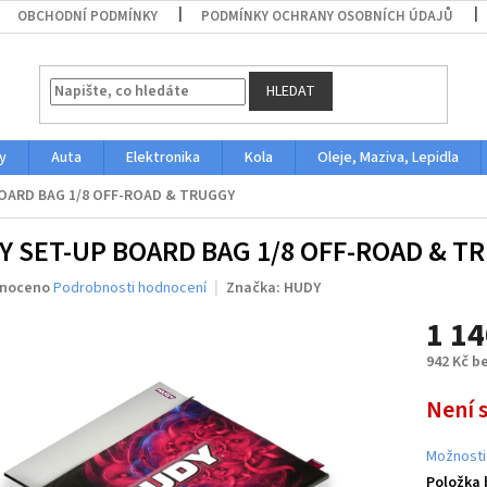
OBCHODNÍ PODMÍNKY
PODMÍNKY OCHRANY OSOBNÍCH ÚDAJŮ
HLEDAT
y
Auta
Elektronika
Kola
Oleje, Maziva, Lepidla
OARD BAG 1/8 OFF-ROAD & TRUGGY
Y SET-UP BOARD BAG 1/8 OFF-ROAD & T
né
noceno
Podrobnosti hodnocení
Značka:
HUDY
ení
1 14
u
942 Kč b
Měrná
Není 
cena:
ek.
Možnosti
Položka