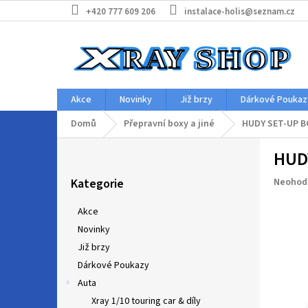
Přejít
+420 777 609 206
instalace-holis@seznam.cz
na
obsah
Akce
Novinky
Již brzy
Dárkové Poukaz
Domů
Přepravní boxy a jiné
HUDY SET-UP B
P
HUD
o
Přeskočit
s
Průměr
Kategorie
Neohod
kategorie
t
hodnoc
r
produkt
Akce
a
je
Novinky
n
0,0
z
Již brzy
n
5
í
Dárkové Poukazy
hvězdič
p
Auta
a
Xray 1/10 touring car & díly