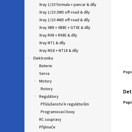
n
Xray 1/10 formula + pancar & díly
e
Xray 1/10 2WD off-road & díly
l
Xray 1/10 4WD off-road & díly
Xray XB8 + XB8E + GTXE & díly
Xray RX8 + RX8E & díly
Xray NT1 & díly
Xray M18 + NT18 & díly
Elektronika
Baterie
Popi
Serva
Motory
Rotory
Det
Regulátory
Popi
Příslušenství k regulátorům
Programovací boxy
RC soupravy
Přijímače