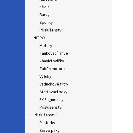
Křídla
Barvy
Sponky
Příslušenství
NITRO
Motory
Tankovací láhve
Žhavící svíčky
Záběh motoru
Výfuky
Vzduchové filtry
Startovací boxy
FX Engine díly
Příslušenství
Příslušenství
Pastorky
Servo páky