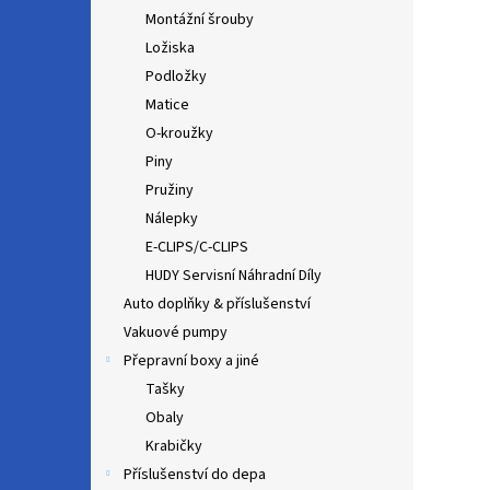
Montážní šrouby
Ložiska
Podložky
Matice
O-kroužky
Piny
Pružiny
Nálepky
E-CLIPS/C-CLIPS
HUDY Servisní Náhradní Díly
Auto doplňky & příslušenství
Vakuové pumpy
Přepravní boxy a jiné
Tašky
Obaly
Krabičky
Příslušenství do depa