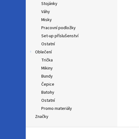
Stojánky
Váhy
Misky
Pracovní podložky
Set-up příslušenství
Ostatní
Oblečení
Trička
Mikiny
Bundy
Čepice
Batohy
Ostatní
Promo materiály
Značky
Z
á