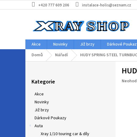
Přejít
+420 777 609 206
instalace-holis@seznam.cz
na
obsah
Akce
Novinky
Již brzy
Dárkové Poukaz
Domů
Nářadí
HUDY SPRING STEEL TURNBUC
P
HUD
o
Přeskočit
s
Průměr
Kategorie
Neohod
kategorie
t
hodnoc
r
produkt
Akce
a
je
Novinky
n
0,0
z
Již brzy
n
5
í
Dárkové Poukazy
hvězdič
p
Auta
a
Xray 1/10 touring car & díly