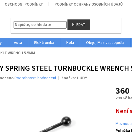
OBCHODNÍ PODMÍNKY
PODMÍNKY OCHRANY OSOBNÍCH ÚDAJŮ
HLEDAT
y
Auta
Elektronika
Kola
Oleje, Maziva, Lepidla
KLE WRENCH 5.5MM
Y SPRING STEEL TURNBUCKLE WRENCH 
né
noceno
Podrobnosti hodnocení
Značka:
HUDY
ení
360
u
298 Kč b
Měrná
Není 
cena:
ek.
Možnosti
Položka