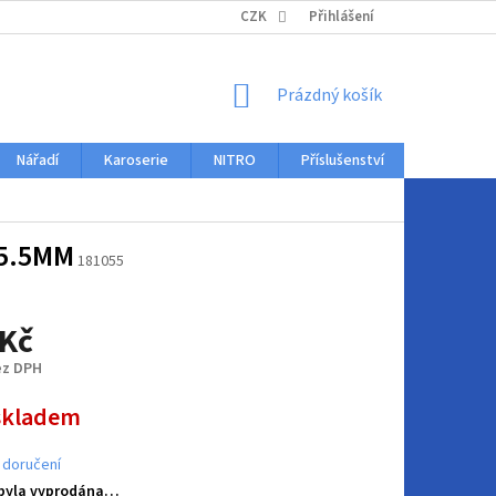
KONTAKTY
CZK
Přihlášení
NÁKUPNÍ
Prázdný košík
KOŠÍK
Nářadí
Karoserie
NITRO
Příslušenství
Auto dopl
5.5MM
181055
 Kč
ez DPH
skladem
 doručení
 byla vyprodána…