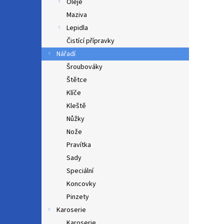
Oleje
Maziva
Lepidla
Čistící přípravky
Nářadí
Šroubováky
Štětce
Klíče
Kleště
Nůžky
Nože
Pravítka
Sady
Speciální
Koncovky
Pinzety
Karoserie
Karoserie