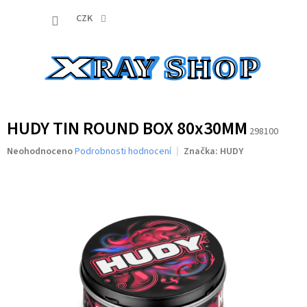
Přejít
NÁKUP
na
CZK
obsah
KOŠÍK
HUDY TIN ROUND BOX 80x30MM
298100
Průměrné
Neohodnoceno
Podrobnosti hodnocení
Značka:
HUDY
hodnocení
produktu
je
0,0
z
5
hvězdiček.