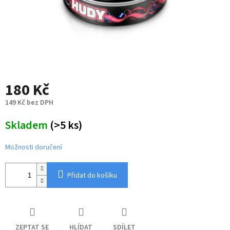
180 Kč
149 Kč bez DPH
Měrná
Skladem
(>5 ks)
cena:
Možnosti doručení
Přidat do košíku
ZEPTAT SE
HLÍDAT
SDÍLET