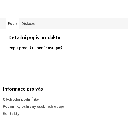
Popis
Diskuze
Detailní popis produktu
Popis produktu není dostupný
Z
á
p
a
Informace pro vás
t
Obchodní podmínky
í
Podmínky ochrany osobních údajů
Kontakty