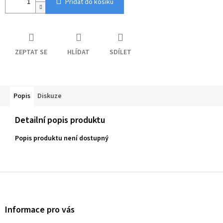
Přidat do košíku
ZEPTAT SE
HLÍDAT
SDÍLET
Popis
Diskuze
Detailní popis produktu
Popis produktu není dostupný
Z
á
p
a
Informace pro vás
t