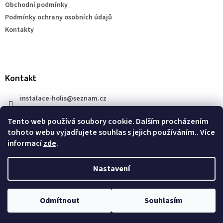
Obchodní podmínky
í
Podmínky ochrany osobních údajů
Kontakty
Kontakt
instalace-holis
@
seznam.cz
+420 777 609 206
Tento web používá soubory cookie. Dalším procházením
tohoto webu vyjadřujete souhlas s jejich používáním.. Více
informací
zde
.
Nastavení
Vytvořil Shoptet
Odmítnout
Souhlasím
Copyright 2026
XRAY SHOP
. Všechna práva vyhrazena.