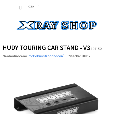
Přejít
NÁKUP
na
CZK
obsah
KOŠÍK
HUDY TOURING CAR STAND - V3
108150
Průměrné
Neohodnoceno
Podrobnosti hodnocení
Značka:
HUDY
hodnocení
produktu
je
0,0
z
5
hvězdiček.