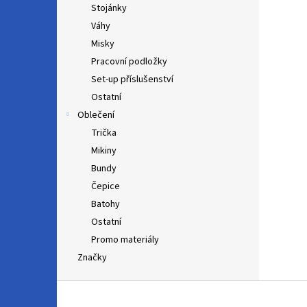
Stojánky
Váhy
Misky
Pracovní podložky
Set-up příslušenství
Ostatní
Oblečení
Trička
Mikiny
Bundy
Čepice
Batohy
Ostatní
Promo materiály
Značky
Z
á