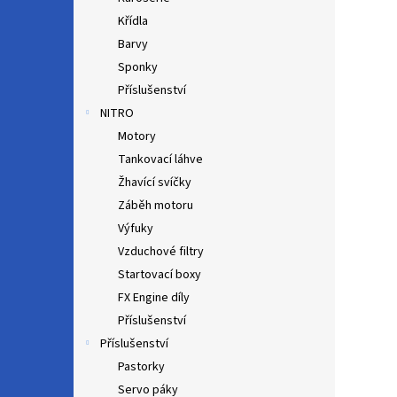
Křídla
Barvy
Sponky
Příslušenství
NITRO
Motory
Tankovací láhve
Žhavící svíčky
Záběh motoru
Výfuky
Vzduchové filtry
Startovací boxy
FX Engine díly
Příslušenství
Příslušenství
Pastorky
Servo páky