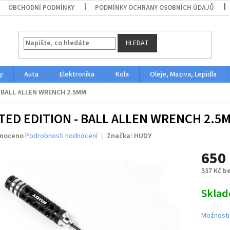
OBCHODNÍ PODMÍNKY
PODMÍNKY OCHRANY OSOBNÍCH ÚDAJŮ
HLEDAT
y
Auta
Elektronika
Kola
Oleje, Maziva, Lepidla
- BALL ALLEN WRENCH 2.5MM
ITED EDITION - BALL ALLEN WRENCH 2.5
né
noceno
Podrobnosti hodnocení
Značka:
HUDY
ení
650
u
537 Kč b
Měrná
Skla
cena:
ek.
Možnosti