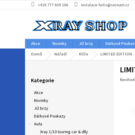
Přejít
+420 777 609 206
instalace-holis@seznam.cz
na
obsah
Akce
Novinky
Již brzy
Dárkové Poukaz
Domů
Nářadí
Klíče
LIMITED EDITION 
P
LIM
o
Přeskočit
s
Průměr
Kategorie
Neohod
kategorie
t
hodnoc
r
produkt
Akce
a
je
Novinky
n
0,0
z
Již brzy
n
5
í
Dárkové Poukazy
hvězdič
p
Auta
a
Xray 1/10 touring car & díly