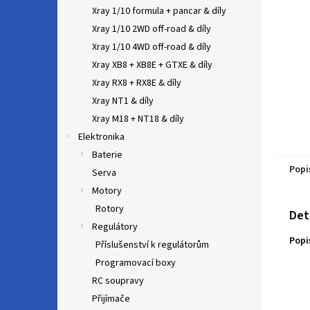
n
Xray 1/10 formula + pancar & díly
e
Xray 1/10 2WD off-road & díly
l
Xray 1/10 4WD off-road & díly
Xray XB8 + XB8E + GTXE & díly
Xray RX8 + RX8E & díly
Xray NT1 & díly
Xray M18 + NT18 & díly
Elektronika
Baterie
Popi
Serva
Motory
Rotory
Det
Regulátory
Popi
Příslušenství k regulátorům
Programovací boxy
RC soupravy
Přijímače