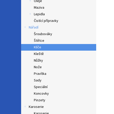
Oleje
Maziva
Lepidla
Čistící přípravky
Nářadí
Šroubováky
Štětce
Klíče
Kleště
Nůžky
Nože
Pravítka
Sady
Speciální
Koncovky
Pinzety
Karoserie
Karoserie