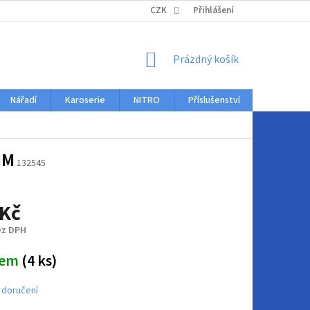
KONTAKTY
CZK
Přihlášení
NÁKUPNÍ
Prázdný košík
KOŠÍK
Nářadí
Karoserie
NITRO
Příslušenství
Auto dopl
MM
132545
 Kč
ez DPH
dem
(4 ks)
 doručení