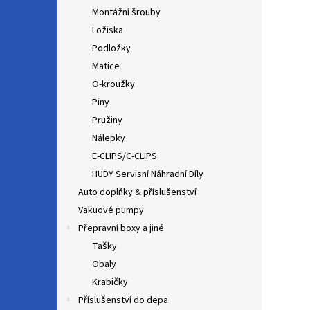
Montážní šrouby
Ložiska
Podložky
Matice
O-kroužky
Piny
Pružiny
Nálepky
E-CLIPS/C-CLIPS
HUDY Servisní Náhradní Díly
Auto doplňky & příslušenství
Vakuové pumpy
Přepravní boxy a jiné
Tašky
Obaly
Krabičky
Příslušenství do depa