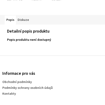
Popis
Diskuze
Detailní popis produktu
Popis produktu není dostupný
Z
á
p
a
Informace pro vás
t
Obchodní podmínky
í
Podmínky ochrany osobních údajů
Kontakty