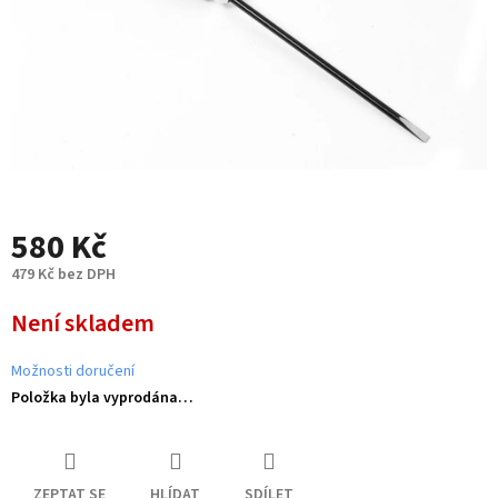
580 Kč
479 Kč bez DPH
Měrná
Není skladem
cena:
Možnosti doručení
Položka byla vyprodána…
ZEPTAT SE
HLÍDAT
SDÍLET