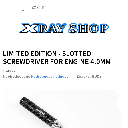
Přejít
NÁKUP
na
CZK
obsah
KOŠÍK
LIMITED EDITION - SLOTTED
SCREWDRIVER FOR ENGINE 4.0MM
154055
Průměrné
Neohodnoceno
Podrobnosti hodnocení
Značka:
HUDY
hodnocení
produktu
je
0,0
z
5
hvězdiček.