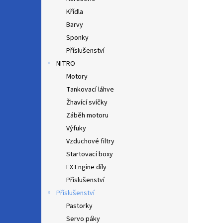
Křídla
Barvy
Sponky
Příslušenství
NITRO
Motory
Tankovací láhve
Žhavící svíčky
Záběh motoru
Výfuky
Vzduchové filtry
Startovací boxy
FX Engine díly
Příslušenství
Příslušenství
Pastorky
Servo páky