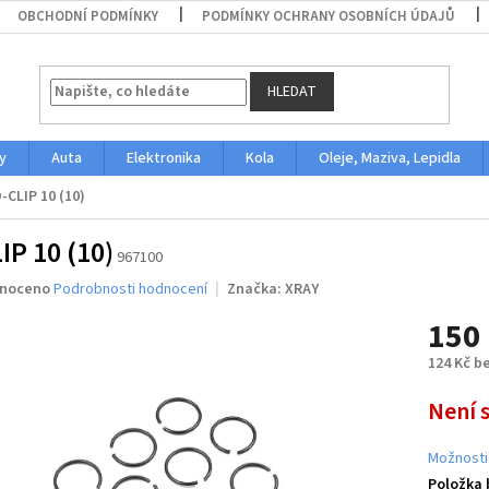
OBCHODNÍ PODMÍNKY
PODMÍNKY OCHRANY OSOBNÍCH ÚDAJŮ
HLEDAT
y
Auta
Elektronika
Kola
Oleje, Maziva, Lepidla
-CLIP 10 (10)
IP 10 (10)
967100
né
noceno
Podrobnosti hodnocení
Značka:
XRAY
ení
150
u
124 Kč b
Měrná
Není 
cena:
ek.
Možnosti
Položka