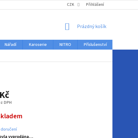
KONTAKTY
CZK
Přihlášení
NÁKUPNÍ
Prázdný košík
KOŠÍK
Nářadí
Karoserie
NITRO
Příslušenství
Auto dopl
 Kč
ez DPH
skladem
 doručení
 byla vyprodána…