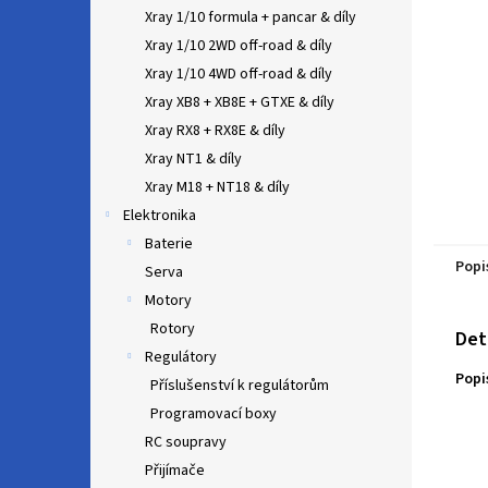
n
Xray 1/10 formula + pancar & díly
e
Xray 1/10 2WD off-road & díly
l
Xray 1/10 4WD off-road & díly
Xray XB8 + XB8E + GTXE & díly
Xray RX8 + RX8E & díly
Xray NT1 & díly
Xray M18 + NT18 & díly
Elektronika
Baterie
Popi
Serva
Motory
Rotory
Det
Regulátory
Popi
Příslušenství k regulátorům
Programovací boxy
RC soupravy
Přijímače