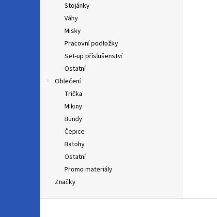
Stojánky
Váhy
Misky
Pracovní podložky
Set-up příslušenství
Ostatní
Oblečení
Trička
Mikiny
Bundy
Čepice
Batohy
Ostatní
Promo materiály
Značky
Z
á