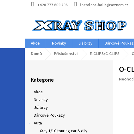
Přejít
+420 777 609 206
instalace-holis@seznam.cz
na
obsah
Akce
Novinky
Již brzy
Dárkové Poukaz
Domů
Příslušenství
E-CLIPS/C-CLIPS
O
P
O-CL
o
Přeskočit
s
Průměr
Kategorie
Neohod
kategorie
t
hodnoc
r
produkt
Akce
a
je
Novinky
n
0,0
z
Již brzy
n
5
í
Dárkové Poukazy
hvězdič
p
Auta
a
Xray 1/10 touring car & díly