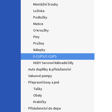
Montážní šrouby
Ložiska
Podložky
Matice
O-kroužky
Piny
Pružiny
Nálepky
E-CLIPS/C-CLIPS
HUDY Servisní Náhradní Díly
Auto doplňky & příslušenství
Vakuové pumpy
Přepravní boxy a jiné
Tašky
Obaly
Krabičky
Příslušenství do depa