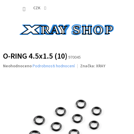
Přejít
NÁKUP
na
CZK
obsah
KOŠÍK
O-RING 4.5x1.5 (10)
970045
Průměrné
Neohodnoceno
Podrobnosti hodnocení
Značka:
XRAY
hodnocení
produktu
je
0,0
z
5
hvězdiček.