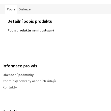
Popis
Diskuze
Detailní popis produktu
Popis produktu není dostupný
Z
á
p
a
Informace pro vás
t
Obchodní podmínky
í
Podmínky ochrany osobních údajů
Kontakty