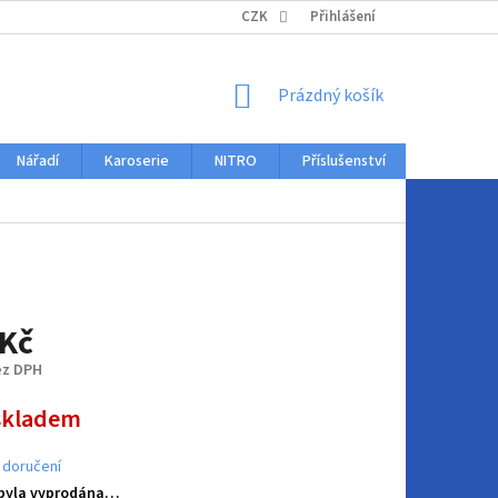
KONTAKTY
CZK
Přihlášení
NÁKUPNÍ
Prázdný košík
KOŠÍK
Nářadí
Karoserie
NITRO
Příslušenství
Auto dopl
 Kč
ez DPH
skladem
 doručení
 byla vyprodána…