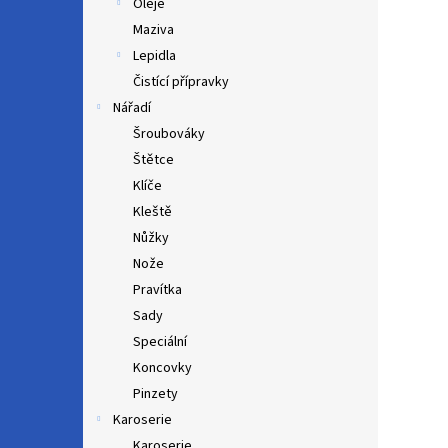
Oleje
Maziva
Lepidla
Čistící přípravky
Nářadí
Šroubováky
Štětce
Klíče
Kleště
Nůžky
Nože
Pravítka
Sady
Speciální
Koncovky
Pinzety
Karoserie
Karoserie