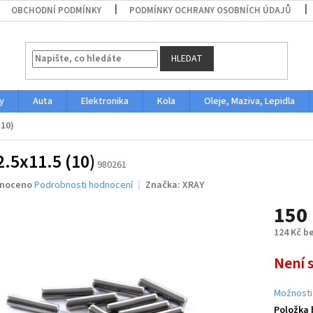
OBCHODNÍ PODMÍNKY
PODMÍNKY OCHRANY OSOBNÍCH ÚDAJŮ
HLEDAT
y
Auta
Elektronika
Kola
Oleje, Maziva, Lepidla
(10)
2.5x11.5 (10)
980261
né
noceno
Podrobnosti hodnocení
Značka:
XRAY
ení
150
u
124 Kč b
Měrná
Není 
cena:
ek.
Možnosti
Položka