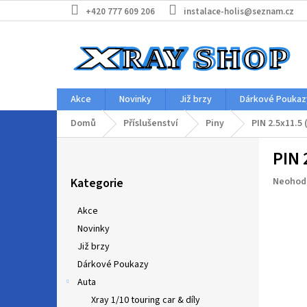
Přejít
+420 777 609 206
instalace-holis@seznam.cz
na
obsah
Akce
Novinky
Již brzy
Dárkové Poukaz
Domů
Příslušenství
Piny
PIN 2.5x11.5 
P
PIN 
o
Přeskočit
s
Průměr
Kategorie
Neohod
kategorie
t
hodnoc
r
produkt
Akce
a
je
Novinky
n
0,0
z
Již brzy
n
5
í
Dárkové Poukazy
hvězdič
p
Auta
a
Xray 1/10 touring car & díly