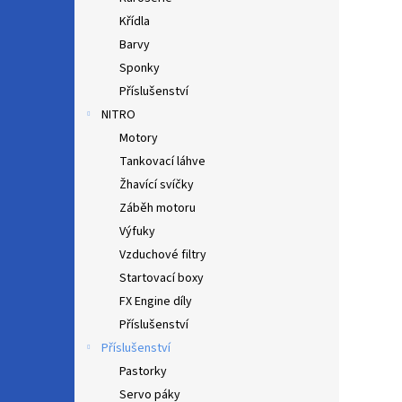
Křídla
Barvy
Sponky
Příslušenství
NITRO
Motory
Tankovací láhve
Žhavící svíčky
Záběh motoru
Výfuky
Vzduchové filtry
Startovací boxy
FX Engine díly
Příslušenství
Příslušenství
Pastorky
Servo páky