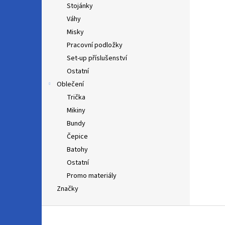
Stojánky
Váhy
Misky
Pracovní podložky
Set-up příslušenství
Ostatní
Oblečení
Trička
Mikiny
Bundy
Čepice
Batohy
Ostatní
Promo materiály
Značky
Z
á