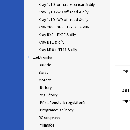
n
Xray 1/10 formula + pancar & díly
e
Xray 1/10 2WD off-road & díly
l
Xray 1/10 4WD off-road & díly
Xray XB8 + XB8E + GTXE & díly
Xray RX8 + RX8E & díly
Xray NT1 & díly
Xray M18 + NT18 & díly
Elektronika
Baterie
Popi
Serva
Motory
Rotory
Det
Regulátory
Popi
Příslušenství k regulátorům
Programovací boxy
RC soupravy
Přijímače