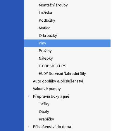
Montážní šrouby
Ložiska
Podložky
Matice
O-kroužky
Piny
Pružiny
Nálepky
E-CLIPS/C-CLIPS
HUDY Servisní Náhradní Díly
Auto doplňky & příslušenství
Vakuové pumpy
Přepravní boxy a jiné
Tašky
Obaly
Krabičky
Příslušenství do depa