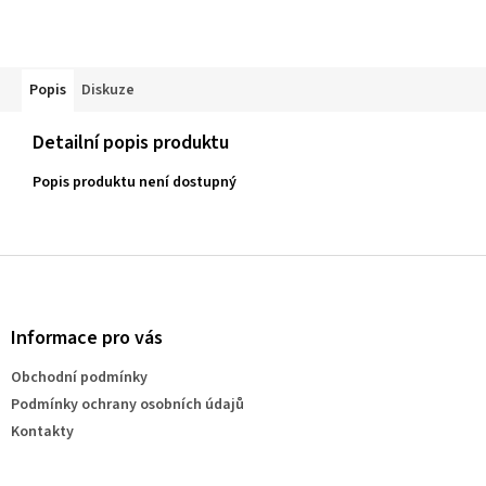
Popis
Diskuze
Detailní popis produktu
Popis produktu není dostupný
Z
á
p
a
Informace pro vás
t
Obchodní podmínky
í
Podmínky ochrany osobních údajů
Kontakty