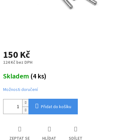
150 Kč
124 Kč bez DPH
Měrná
Skladem
(4 ks)
cena:
Možnosti doručení
Přidat do košíku
ZEPTAT SE
HLÍDAT
SDÍLET