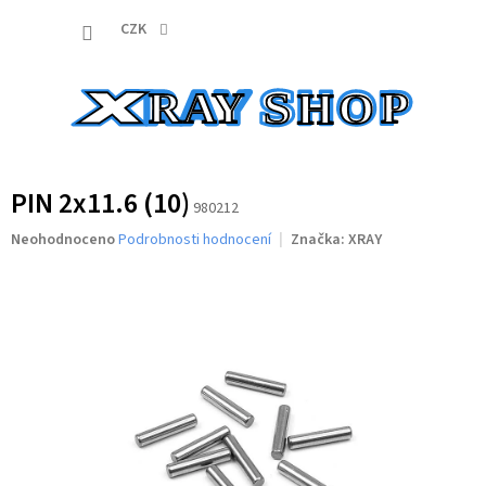
Přejít
NÁKUP
na
CZK
obsah
KOŠÍK
PIN 2x11.6 (10)
980212
Průměrné
Neohodnoceno
Podrobnosti hodnocení
Značka:
XRAY
hodnocení
produktu
je
0,0
z
5
hvězdiček.