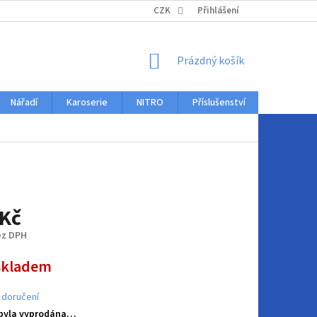
KONTAKTY
CZK
Přihlášení
NÁKUPNÍ
Prázdný košík
KOŠÍK
Nářadí
Karoserie
NITRO
Příslušenství
Auto dopl
 Kč
ez DPH
skladem
 doručení
 byla vyprodána…