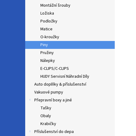
Montážní šrouby
Ložiska
Podložky
Matice
O-kroužky
Piny
Pružiny
Nálepky
E-CLIPS/C-CLIPS
HUDY Servisní Náhradní Díly
Auto doplňky & příslušenství
Vakuové pumpy
Přepravní boxy a jiné
Tašky
Obaly
Krabičky
Příslušenství do depa