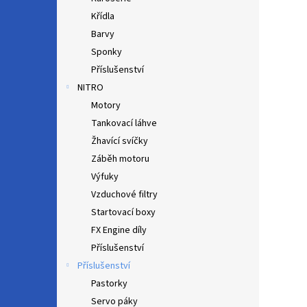
Křídla
Barvy
Sponky
Příslušenství
NITRO
Motory
Tankovací láhve
Žhavící svíčky
Záběh motoru
Výfuky
Vzduchové filtry
Startovací boxy
FX Engine díly
Příslušenství
Příslušenství
Pastorky
Servo páky