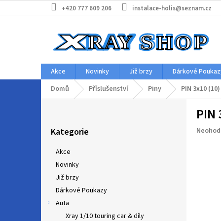
Přejít
+420 777 609 206
instalace-holis@seznam.cz
na
obsah
Akce
Novinky
Již brzy
Dárkové Poukaz
Domů
Příslušenství
Piny
PIN 3x10 (10)
P
PIN 
o
Přeskočit
s
Průměr
Kategorie
Neohod
kategorie
t
hodnoc
r
produkt
Akce
a
je
Novinky
n
0,0
z
Již brzy
n
5
í
Dárkové Poukazy
hvězdič
p
Auta
a
Xray 1/10 touring car & díly