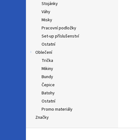
Stojánky
Váhy
Misky
Pracovní podložky
Set-up příslušenství
Ostatní
Oblečení
Trička
Mikiny
Bundy
Čepice
Batohy
Ostatní
Promo materiály
Značky
Z
á