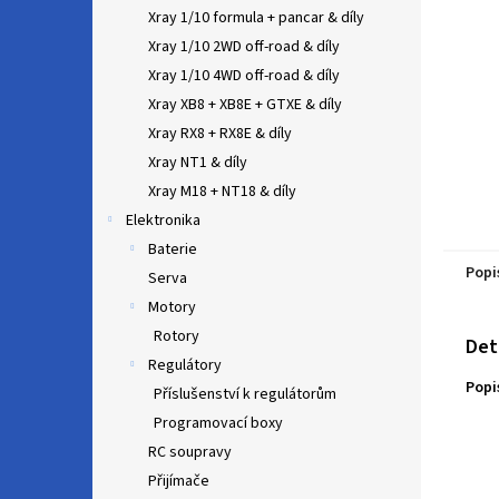
n
Xray 1/10 formula + pancar & díly
e
Xray 1/10 2WD off-road & díly
l
Xray 1/10 4WD off-road & díly
Xray XB8 + XB8E + GTXE & díly
Xray RX8 + RX8E & díly
Xray NT1 & díly
Xray M18 + NT18 & díly
Elektronika
Baterie
Popi
Serva
Motory
Rotory
Det
Regulátory
Popi
Příslušenství k regulátorům
Programovací boxy
RC soupravy
Přijímače