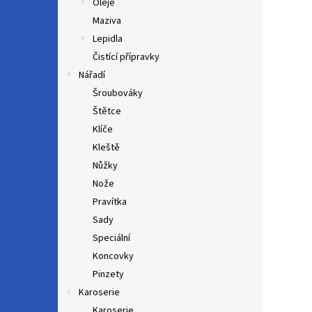
Oleje
Maziva
Lepidla
Čistící přípravky
Nářadí
Šroubováky
Štětce
Klíče
Kleště
Nůžky
Nože
Pravítka
Sady
Speciální
Koncovky
Pinzety
Karoserie
Karoserie