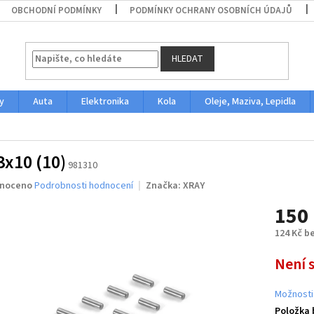
OBCHODNÍ PODMÍNKY
PODMÍNKY OCHRANY OSOBNÍCH ÚDAJŮ
HLEDAT
y
Auta
Elektronika
Kola
Oleje, Maziva, Lepidla
3x10 (10)
981310
né
noceno
Podrobnosti hodnocení
Značka:
XRAY
ení
150
u
124 Kč b
Měrná
Není 
cena:
ek.
Možnosti
Položka