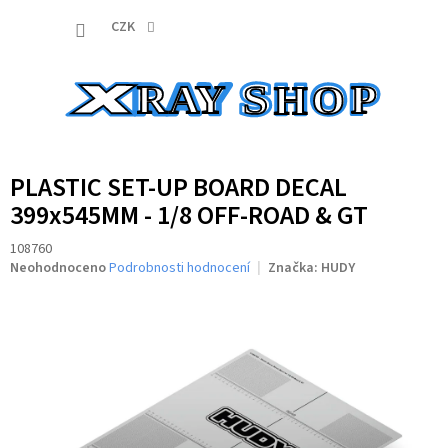
Přejít
NÁKUP
na
CZK
obsah
KOŠÍK
PLASTIC SET-UP BOARD DECAL
399x545MM - 1/8 OFF-ROAD & GT
108760
Průměrné
Neohodnoceno
Podrobnosti hodnocení
Značka:
HUDY
hodnocení
produktu
je
0,0
z
5
hvězdiček.