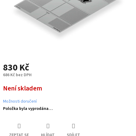
830 Kč
686 Kč bez DPH
Měrná
Není skladem
cena:
Možnosti doručení
Položka byla vyprodána…
ZEPTAT SE
HLÍDAT
SDÍLET