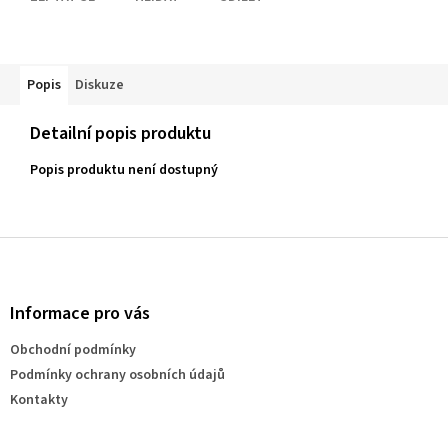
Popis
Diskuze
Detailní popis produktu
Popis produktu není dostupný
Z
á
p
a
Informace pro vás
t
Obchodní podmínky
í
Podmínky ochrany osobních údajů
Kontakty