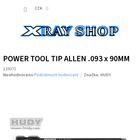
Přejít
NÁKUP
na
CZK
obsah
KOŠÍK
POWER TOOL TIP ALLEN .093 x 90MM
129371
Průměrné
Neohodnoceno
Podrobnosti hodnocení
Značka:
HUDY
hodnocení
produktu
je
0,0
z
5
hvězdiček.