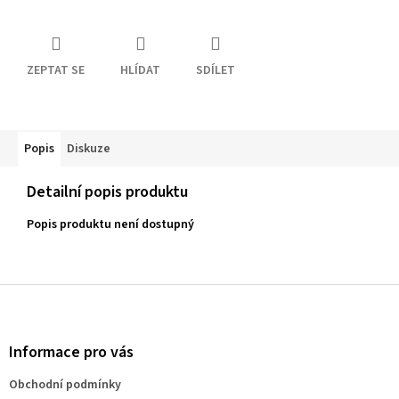
ZEPTAT SE
HLÍDAT
SDÍLET
Popis
Diskuze
Detailní popis produktu
Popis produktu není dostupný
Z
á
p
a
Informace pro vás
t
Obchodní podmínky
í