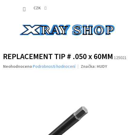
Přejít
NÁKUP
na
CZK
obsah
KOŠÍK
REPLACEMENT TIP # .050 x 60MM
125021
Průměrné
Neohodnoceno
Podrobnosti hodnocení
Značka:
HUDY
hodnocení
produktu
je
0,0
z
5
hvězdiček.