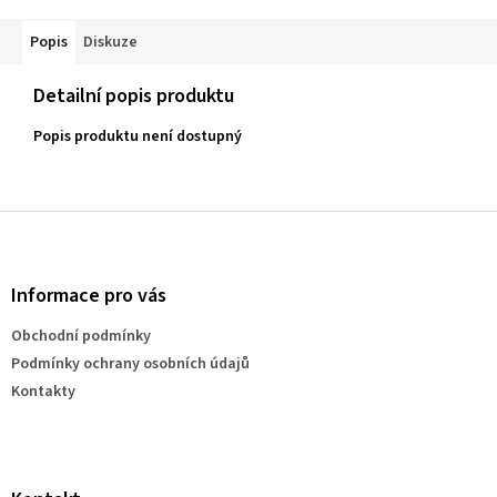
Popis
Diskuze
Detailní popis produktu
Popis produktu není dostupný
Z
á
p
a
Informace pro vás
t
Obchodní podmínky
í
Podmínky ochrany osobních údajů
Kontakty