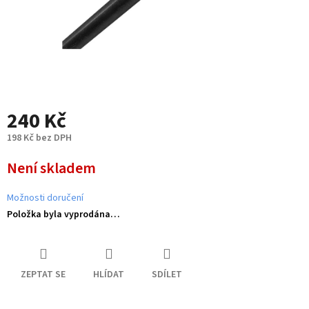
240 Kč
198 Kč bez DPH
Měrná
Není skladem
cena:
Možnosti doručení
Položka byla vyprodána…
ZEPTAT SE
HLÍDAT
SDÍLET